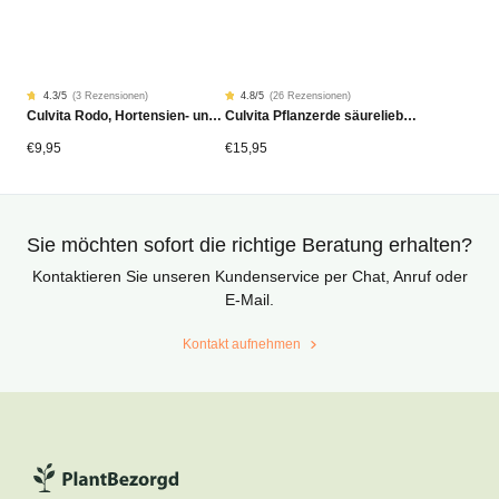
4.3
/5
(
3 Rezensionen
)
4.8
/5
(
26 Rezensionen
)
Rated
3
Rated
26
Culvita Rodo, Hortensien- und Azaleen-Dünger 1,5 kg
Culvita Pflanzerde säureliebende Pflanzen Bio 40 Liter
4.33
4.81
von
von
5
5
von
von
€
9,95
€
15,95
Kundenstimmen
Kundenstimmen
aus
aus
Sie möchten sofort die richtige Beratung erhalten?
Kontaktieren Sie unseren Kundenservice per Chat, Anruf oder
E-Mail.
Kontakt aufnehmen