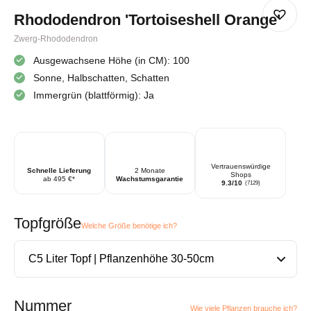
Rhododendron 'Tortoiseshell Orange'
Zwerg-Rhododendron
Ausgewachsene Höhe (in CM): 100
Sonne, Halbschatten, Schatten
Immergrün (blattförmig): Ja
Vertrauenswürdige
Schnelle Lieferung
2 Monate
Shops
ab 495 €*
Wachstumsgarantie
9.3/10
(7129)
Topfgröße
Welche Größe benötige ich?
Nummer
Wie viele Pflanzen brauche ich?