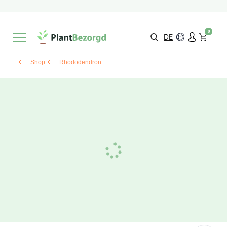
2 Monate
Wachstumsgarantie
Mit einer Bewertung versehen
9,3/10
Schnelle Lieferung
!
0
Wähle selbst
Qualität
DE
Shop
Rhododendron