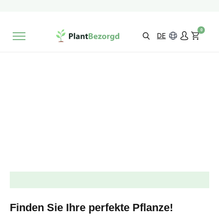
2 Monate
Wachstumsgarantie
Mit einer Bewertung versehen
9,3/10
Schnelle Lieferung
!
0
Wähle selbst
Qualität
DE
Finden Sie Ihre perfekte Pflanze!