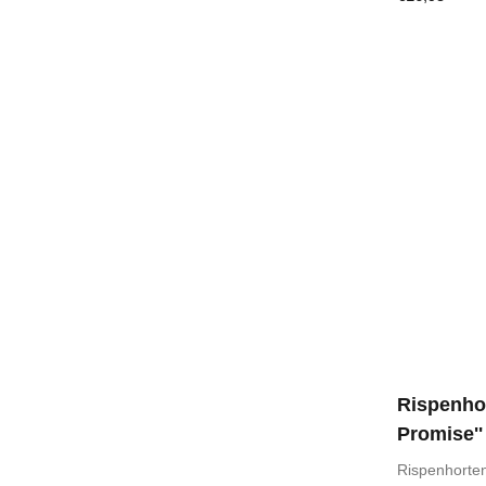
Rispenhor
Promise''
Rispenhorte