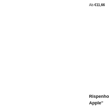
Ab
€
11,66
Rispenhor
Apple''