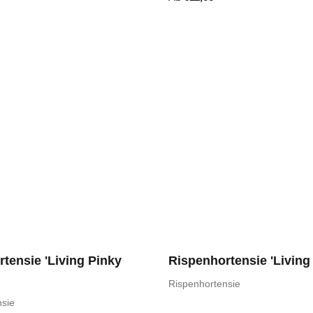
tensie 'Living Pinky
Rispenhortensie 'Living I
Rispenhortensie
nsie