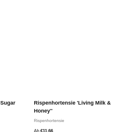
 Sugar
Rispenhortensie 'Living Milk &
Honey''
Rispenhortensie
Ab
€
11,66