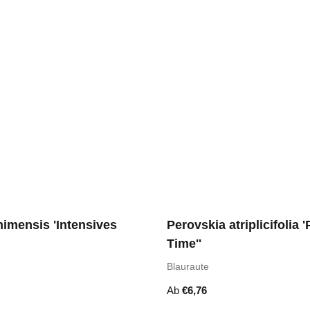
imensis 'Intensives
Perovskia atriplicifolia 
Time''
Blauraute
Ab
€
6,76