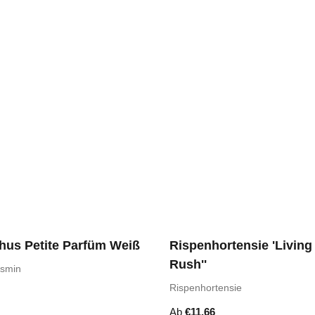
hus Petite Parfüm Weiß
Rispenhortensie 'Living
Rush''
asmin
Rispenhortensie
Ab
€
11,66