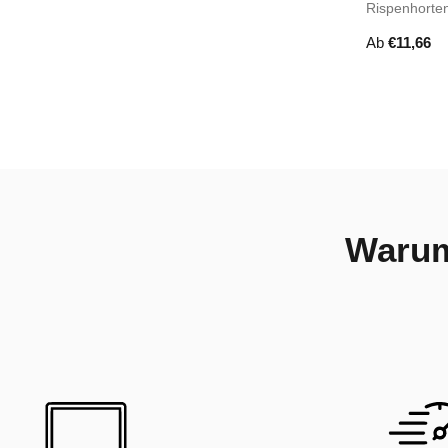
Rispenhorte
Ab
€
11,66
Warum 