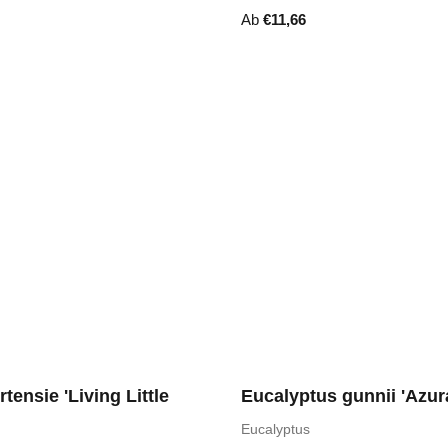
Ab
€
11,66
tensie 'Living Little
Eucalyptus gunnii 'Azura
Eucalyptus