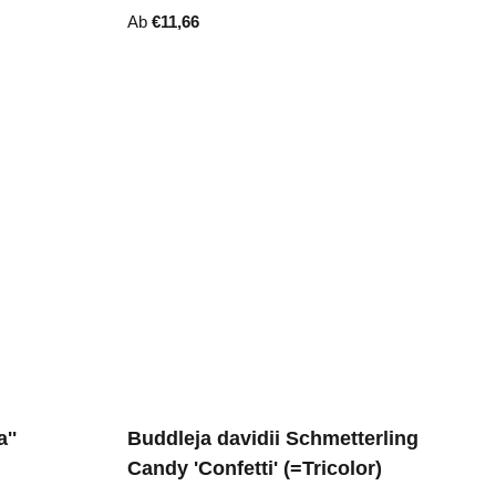
Ab
€
11,66
''
Buddleja davidii Schmetterling
Candy 'Confetti' (=Tricolor)