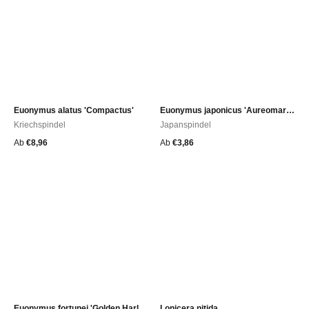
Euonymus alatus 'Compactus'
Euonymus japonicus 'Aureomarginatus'
Kriechspindel
Japanspindel
Ab
€
8,96
Ab
€
3,86
Euonymus fortunei 'Golden Harlequin'
Lonicera nitida