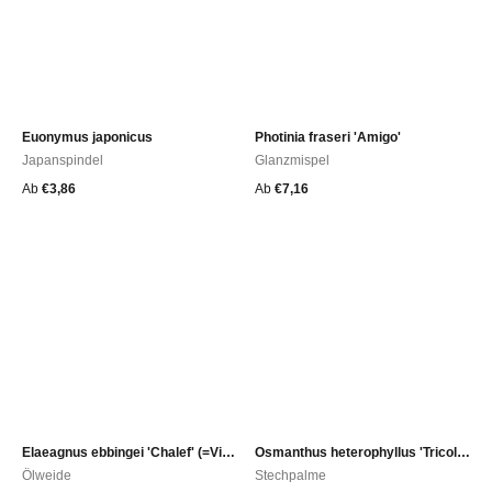
Euonymus japonicus
Photinia fraseri 'Amigo'
Japanspindel
Glanzmispel
Ab
€
3,86
Ab
€
7,16
Elaeagnus ebbingei 'Chalef' (=Viveleg)
Osmanthus heterophyllus 'Tricolor' (=Goshiki)
Ölweide
Stechpalme