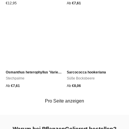
€
12,95
Ab
€
7,61
Osmanthus heterophyllus 'Variegatus'
Sarcococca hookeriana
Stechpalme
Süße Bocksbeere
Ab
€
7,61
Ab
€
8,06
Pro Seite anzeigen
Warum bei PflanzenGelierert bestellen?