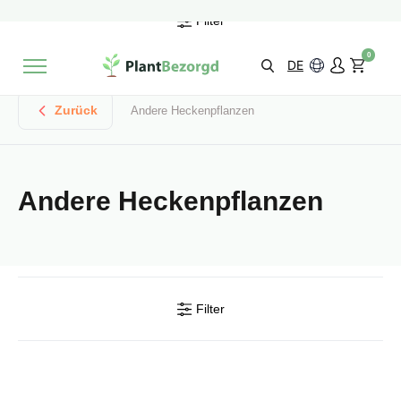
2 Monate
Wachstumsgarantie
Filter
Mit einer Bewertung versehen
9,3/10
Schnelle Lieferung
!
0
Wähle selbst
Qualität
DE
Zurück
Andere Heckenpflanzen
Andere Heckenpflanzen
Filter