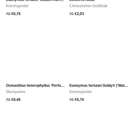
Kriechspindel
Chinesisches Geißblatt
Ab
€
6,76
Ab
€
2,03
Osmanthus heterophyllus 'Perfume Party'
Euonymus fortunei Goldy® ('Waldbolwi'PBR)
Stechpalme
Kriechspindel
Ab
€
8,46
Ab
€
6,76