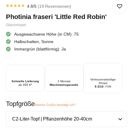
4.8
/5
19
Rezensionen
Rated
19
4.79
Photinia fraseri 'Little Red Robin'
von 5
von
Kundenstimmen
Glanzmispel
aus
Ausgewachsene Höhe (in CM): 75
Halbschatten, Sonne
Immergrün (blattförmig): Ja
Vertrauenswürdige
Schnelle Lieferung
2 Monate
Shops
ab 495 €*
Wachstumsgarantie
9.3/10
(7128)
Topfgröße
Welche Größe benötige ich?