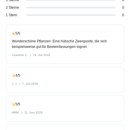
2 Sterne
0
1 Stern
0
5/5
Wunderschöne Pflanzen. Eine hübsche Zwergsorte, die sich
beispielsweise gut für Beeteinfassungen eignet.
Charlotte C.
16. Juli 2026
4/5
J. J.
7. Juli 2026
5/5
MRM.
11. Juni 2026