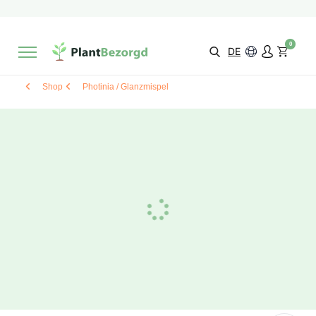
2 Monate
Wachstumsgarantie
Mit einer Bewertung versehen
9,3/10
Schnelle Lieferung
!
0
Wähle selbst
Qualität
DE
Shop
Photinia / Glanzmispel