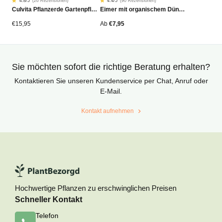
4.8
/5
(
26 Rezensionen
)
4.4
/5
(
90 Rezensionen
)
Rated
26
Rated
90
Culvita Pflanzerde Gartenpflanzen, Bäume & Hecken BIO 40L
Eimer mit organischem Dünger
4.77
4.42
von
von
5
5
von
von
€
15,95
Ab
€
7,95
Kundenstimmen
Kundenstimmen
aus
aus
Sie möchten sofort die richtige Beratung erhalten?
Kontaktieren Sie unseren Kundenservice per Chat, Anruf oder
E-Mail.
Kontakt aufnehmen
Hochwertige Pflanzen zu erschwinglichen Preisen
Schneller Kontakt
Telefon