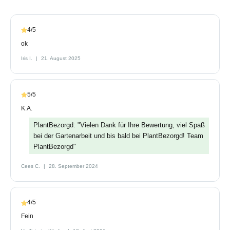
4/5
ok
Iris I.
21. August 2025
5/5
K.A.
PlantBezorgd: "Vielen Dank für Ihre Bewertung, viel Spaß
bei der Gartenarbeit und bis bald bei PlantBezorgd! Team
PlantBezorgd"
Cees C.
28. September 2024
4/5
Fein