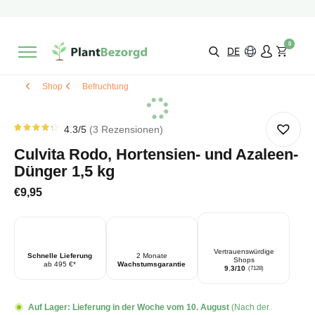
2 Monate
Wachstumsgarantie
Mit einer Bewertung versehen
9,3/10
Schnelle Lieferung
!
0
Wähle selbst
Qualität
DE
Shop
Befruchtung
4.3
/5
3
Rezensionen
Rated
3
4.33
Culvita Rodo, Hortensien- und Azaleen-
von 5
von
Dünger 1,5 kg
Kundenstimmen
aus
€
9,95
Vertrauenswürdige
Schnelle Lieferung
2 Monate
Shops
ab 495 €*
Wachstumsgarantie
9.3/10
(7128)
Auf Lager:
Lieferung in der Woche vom 10. August
(Nach der