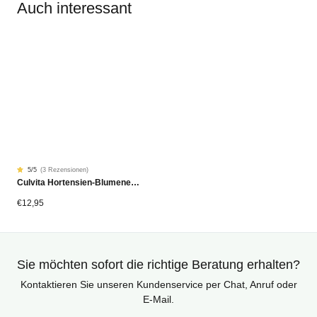
Auch interessant
5
/5
(
3 Rezensionen
)
Rated
3
Culvita Hortensien-Blumenerde 20L Bio
5.00
von
5
von
€
12,95
Kundenstimmen
aus
Sie möchten sofort die richtige Beratung erhalten?
Kontaktieren Sie unseren Kundenservice per Chat, Anruf oder
E-Mail.