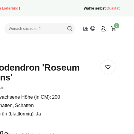
e Lieferung
!
Wähle selbst
Qualität
0
DE
odendron 'Roseum
ns'
on
achsene Höhe (in CM): 200
hatten, Schatten
ün (blattförmig): Ja
öße