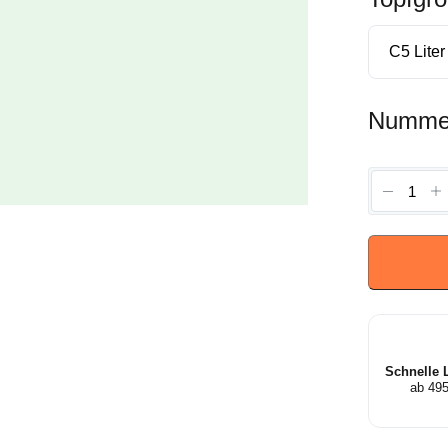
Numme
Rhodod
'Roseu
Elegans'
-
Rodode
Menge
Schnelle 
ab 49