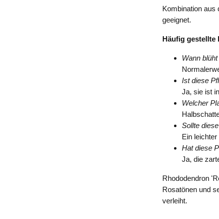
Kombination aus 
geeignet.
Häufig gestellte
Wann blüht
Normalerwe
Ist diese P
Ja, sie ist
Welcher Plat
Halbschatte
Sollte dies
Ein leichte
Hat diese P
Ja, die zar
Rhododendron 'Ros
Rosatönen und se
verleiht.