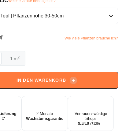
Welche Größe benötige ich?
r
Wie viele Pflanzen brauche ich?
2
m
endron
m
IN DEN WARENKORB
ndron
Lieferung
2 Monate
Vertrauenswürdige
5 €*
Wachstumsgarantie
Shops
9.3/10
(7129)