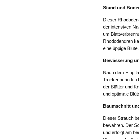
Stand und Bode
Dieser Rhododendr
der intensiven N
um Blattverbrennu
Rhododendren kal
eine üppige Blüte.
Bewässerung un
Nach dem Einpfla
Trockenperioden 
der Blätter und 
und optimale Blüt
Baumschnitt und
Dieser Strauch b
bewahren. Der Sch
und erfolgt am be