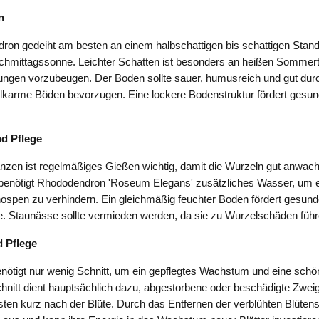
n
on gedeiht am besten an einem halbschattigen bis schattigen Stando
achmittagssonne. Leichter Schatten ist besonders an heißen Somme
ngen vorzubeugen. Der Boden sollte sauer, humusreich und gut durc
karme Böden bevorzugen. Eine lockere Bodenstruktur fördert gesu
d Pflege
nzen ist regelmäßiges Gießen wichtig, damit die Wurzeln gut anwach
benötigt Rhododendron 'Roseum Elegans' zusätzliches Wasser, um 
Knospen zu verhindern. Ein gleichmäßig feuchter Boden fördert gesu
e. Staunässe sollte vermieden werden, da sie zu Wurzelschäden füh
 Pflege
enötigt nur wenig Schnitt, um ein gepflegtes Wachstum und eine sch
nitt dient hauptsächlich dazu, abgestorbene oder beschädigte Zweig
sten kurz nach der Blüte. Durch das Entfernen der verblühten Blütens