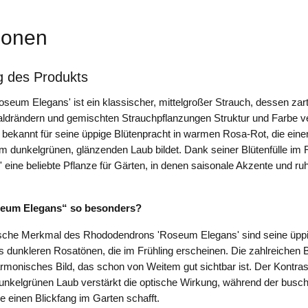
ionen
g des Produkts
eum Elegans' ist ein klassischer, mittelgroßer Strauch, dessen zart
aldrändern und gemischten Strauchpflanzungen Struktur und Farbe ve
 bekannt für seine üppige Blütenpracht in warmen Rosa-Rot, die ei
m dunkelgrünen, glänzenden Laub bildet. Dank seiner Blütenfülle im Fr
eine beliebte Pflanze für Gärten, in denen saisonale Akzente und ru
eum Elegans“ so besonders?
ische Merkmal des Rhododendrons 'Roseum Elegans' sind seine üpp
as dunkleren Rosatönen, die im Frühling erscheinen. Die zahlreichen B
armonisches Bild, das schon von Weitem gut sichtbar ist. Der Kontra
unkelgrünen Laub verstärkt die optische Wirkung, während der busch
 einen Blickfang im Garten schafft.