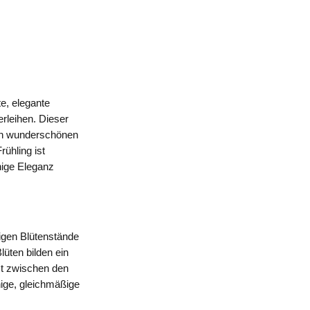
e, elegante
rleihen. Dieser
nen wunderschönen
ühling ist
hige Eleganz
igen Blütenstände
lüten bilden ein
st zwischen den
ige, gleichmäßige