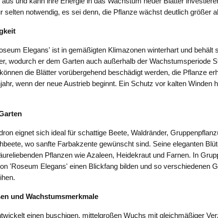
h aus und kann ihre Energie in das Wachstum neuer Blätter investieren
ur selten notwendig, es sei denn, die Pflanze wächst deutlich größer 
gkeit
seum Elegans' ist in gemäßigten Klimazonen winterhart und behält 
er, wodurch er dem Garten auch außerhalb der Wachstumsperiode Stru
können die Blätter vorübergehend beschädigt werden, die Pflanze erho
jahr, wenn der neue Austrieb beginnt. Ein Schutz vor kalten Winden hi
Garten
on eignet sich ideal für schattige Beete, Waldränder, Gruppenpflan
hbeete, wo sanfte Farbakzente gewünscht sind. Seine eleganten Blü
säureliebenden Pflanzen wie Azaleen, Heidekraut und Farnen. In Gru
n 'Roseum Elegans' einen Blickfang bilden und so verschiedenen Ga
ihen.
ßen und Wachstumsmerkmale
twickelt einen buschigen, mittelgroßen Wuchs mit gleichmäßiger Ve