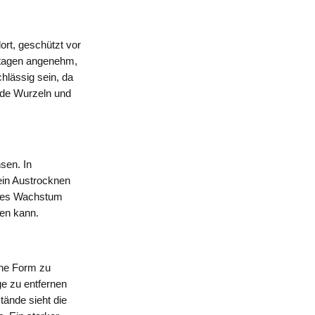
rt, geschützt vor
rtagen angenehm,
hlässig sein, da
nde Wurzeln und
sen. In
ein Austrocknen
ndes Wachstum
ren kann.
öne Form zu
e zu entfernen
tände sieht die