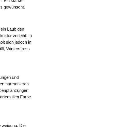
. Ein starker
als gewünscht.
sein Laub den
ktur verleiht. In
lt sich jedoch in
lft, Winterstress
zungen und
ten harmonieren
ppenpflanzungen
rtenstilen Farbe
rzweigung. Die