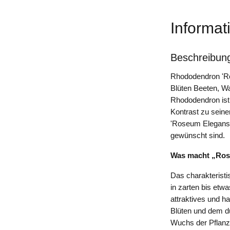
Informat
Beschreibun
Rhododendron 'Ros
Blüten Beeten, W
Rhododendron ist
Kontrast zu seine
'Roseum Elegans' 
gewünscht sind.
Was macht „Ros
Das charakterist
in zarten bis etw
attraktives und h
Blüten und dem d
Wuchs der Pflanze