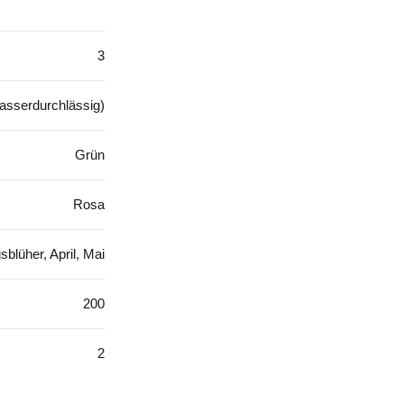
3
asserdurchlässig)
Grün
Rosa
sblüher, April, Mai
200
2