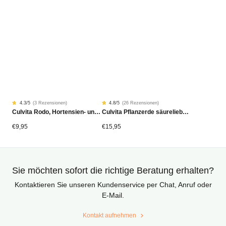
4.3
/5
(
3 Rezensionen
)
4.8
/5
(
26 Rezensionen
)
Rated
3
Rated
26
Culvita Rodo, Hortensien- und Azaleen-Dünger 1,5 kg
Culvita Pflanzerde säureliebende Pflanzen Bio 40 Liter
4.33
4.81
von
von
5
5
von
von
€
9,95
€
15,95
Kundenstimmen
Kundenstimmen
aus
aus
Sie möchten sofort die richtige Beratung erhalten?
Kontaktieren Sie unseren Kundenservice per Chat, Anruf oder
E-Mail.
Kontakt aufnehmen