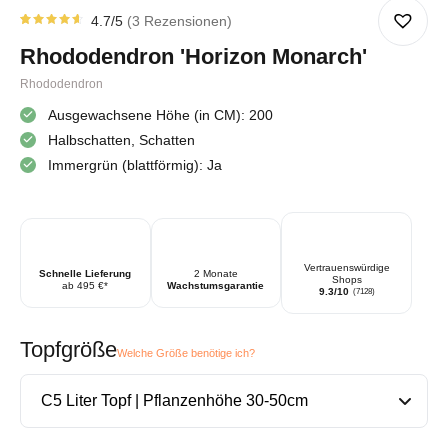
4.7
/5
3
Rezensionen
Rated
3
4.67
Rhododendron 'Horizon Monarch'
von 5
von
Kundenstimmen
Rhododendron
aus
Ausgewachsene Höhe (in CM): 200
Halbschatten, Schatten
Immergrün (blattförmig): Ja
Vertrauenswürdige
Schnelle Lieferung
2 Monate
Shops
ab 495 €*
Wachstumsgarantie
9.3/10
(7128)
Topfgröße
Welche Größe benötige ich?