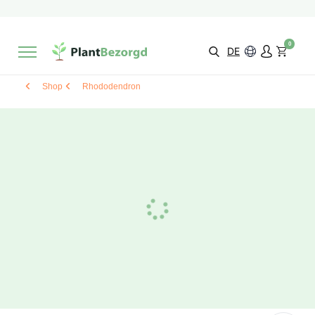
2 Monate
Wachstumsgarantie
Mit einer Bewertung versehen
9,3/10
Schnelle Lieferung
!
0
Wähle selbst
Qualität
DE
Shop
Rhododendron