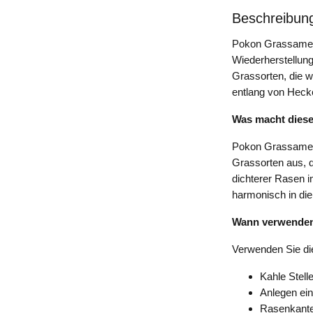
Beschreibun
Pokon Grassamen 
Wiederherstellun
Grassorten, die 
entlang von Hecke
Was macht dies
Pokon Grassamen 
Grassorten aus, d
dichterer Rasen i
harmonisch in die
Wann verwende
Verwenden Sie di
Kahle Stell
Anlegen ei
Rasenkante