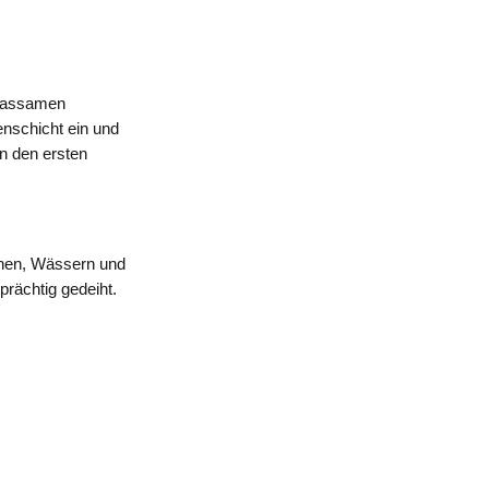
Grassamen
enschicht ein und
n den ersten
hen, Wässern und
rächtig gedeiht.