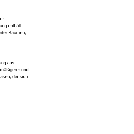
ur
ung enthält
unter Bäumen,
ung aus
chmäßigerer und
Rasen, der sich