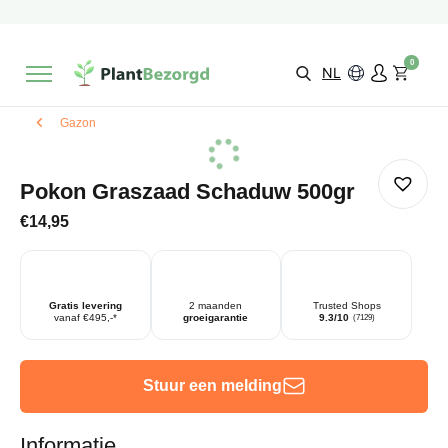
2 maanden
Groeigarantie
Beoordeeld met een
9,3/10
Gratis levering
vanaf €495,-
0
Kies zelf je
bezorgmoment & locatie
NL
Gazon
Pokon Graszaad Schaduw 500gr
€
14,95
Gratis levering
2 maanden
Trusted Shops
vanaf €495,-*
groeigarantie
9.3/10
(7129)
Stuur een melding
Informatie