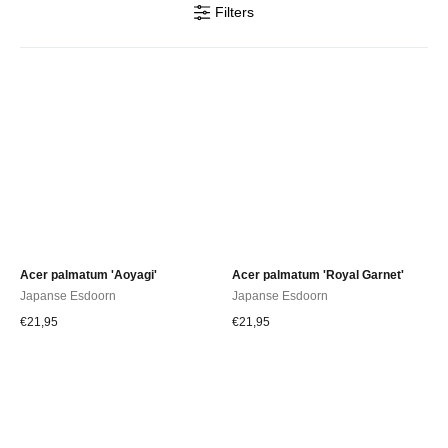
een gemiddelde hoogte van 6-9 meter, is deze middelgrote boom
Filters
ideaal voor kleine tuinen en terrassen vanwege zijn langzame tot
matige groeisnelheid.
Acer palmatum 'Aoyagi'
Acer palmatum 'Royal Garnet'
Japanse Esdoorn
Japanse Esdoorn
€
21,95
€
21,95