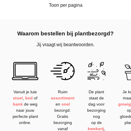
Toon per pagina
Waarom bestellen bij plantbezorgd?
Jij vraagt wij beantwoorden.
Vanuit je luie
Ruim
De plant
Je kr
stoel
,
bed
of
assortiment
staat de
maa
bank
de weg
en
snel
dag voor
groeig
naar jouw
bezorgd.
bezorging
op
perfecte plant
Gratis
nog
gloed
online.
bezorging
op de
pla
vanaf
kwekerij
,