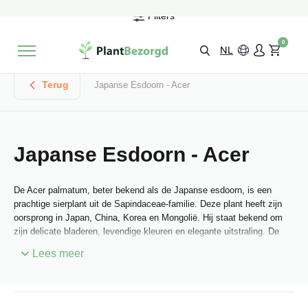
2 maanden
Groeigarantie
Filters
Beoordeeld met een
9,3/10
Gratis levering
vanaf €495,-
0
Kies zelf je
bezorgmoment & locatie
NL
Terug
Japanse Esdoorn - Acer
Japanse Esdoorn - Acer
De Acer palmatum, beter bekend als de Japanse esdoorn, is een
prachtige sierplant uit de Sapindaceae-familie. Deze plant heeft zijn
oorsprong in Japan, China, Korea en Mongolië. Hij staat bekend om
zijn delicate bladeren, levendige kleuren en elegante uitstraling. De
bladeren variëren in grootte. Van kleinere bladeren van 2-3 cm tot
Lees meer
grotere bladeren van 10-12 cm. De Japanse esdoorn transformeert
van purperrood naar geelgroen en uiteindelijk naar oranjerood. Zijn
populariteit heeft hij te danken aan de prachtige variatie in kleuren
gedurende de seizoenen en zijn vermogen om kou te weerstaan. Met