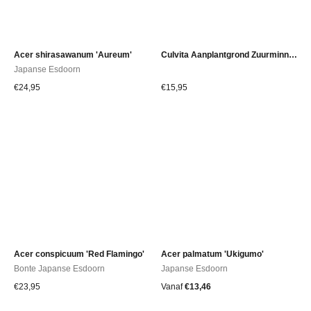
Acer shirasawanum 'Aureum'
Culvita Aanplantgrond Zuurminnende planten Bio 40 liter
Japanse Esdoorn
€
24,95
€
15,95
Acer conspicuum 'Red Flamingo'
Acer palmatum 'Ukigumo'
Bonte Japanse Esdoorn
Japanse Esdoorn
€
23,95
Vanaf
€
13,46