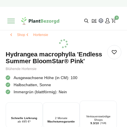
2 Monate
Wachstumsgarantie
Mit einer Bewertung versehen
9,3/10
Schnelle Lieferung
!
0
Wähle selbst
Qualität
DE
Shop
Hortensie
Hydrangea macrophylla 'Endless
Summer BloomStar® Pink'
Blühende Hortensie
Ausgewachsene Höhe (in CM): 100
Halbschatten, Sonne
Immergrün (blattförmig): Nein
Vertrauenswürdige
Schnelle Lieferung
2 Monate
Shops
ab 495 €*
Wachstumsgarantie
9.3/10
(7128)