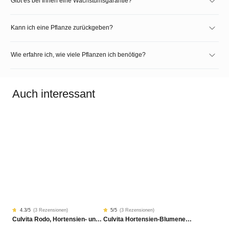
Gibt es bei Ihnen eine Wachstumsgarantie?
Kann ich eine Pflanze zurückgeben?
Wie erfahre ich, wie viele Pflanzen ich benötige?
Auch interessant
4.3
/5
(
3 Rezensionen
)
5
/5
(
3 Rezensionen
)
Rated
3
Rated
3
Culvita Rodo, Hortensien- und Azaleen-Dünger 1,5 kg
Culvita Hortensien-Blumenerde 20L Bio
4.33
5.00
von
von
5
5