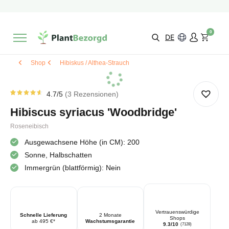
2 Monate
Wachstumsgarantie
Mit einer Bewertung versehen
9,3/10
Schnelle Lieferung
!
0
Wähle selbst
Qualität
DE
Shop
Hibiskus / Althea-Strauch
4.7
/5
3
Rezensionen
Rated
3
4.67
Hibiscus syriacus 'Woodbridge'
von 5
von
Kundenstimmen
Roseneibisch
aus
Ausgewachsene Höhe (in CM): 200
Sonne, Halbschatten
Immergrün (blattförmig): Nein
Vertrauenswürdige
Schnelle Lieferung
2 Monate
Shops
ab 495 €*
Wachstumsgarantie
9.3/10
(7128)