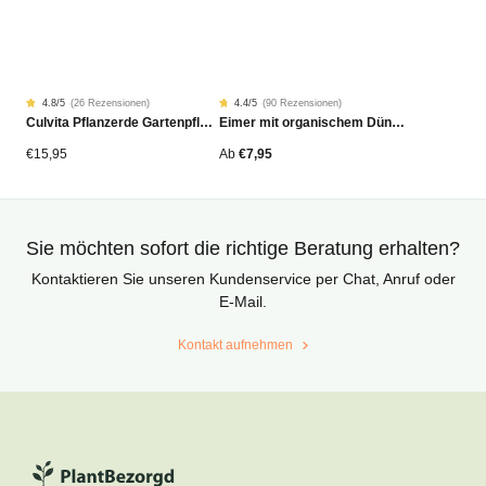
4.8
/5
(
26 Rezensionen
)
4.4
/5
(
90 Rezensionen
)
Rated
26
Rated
90
Culvita Pflanzerde Gartenpflanzen, Bäume & Hecken BIO 40L
Eimer mit organischem Dünger
4.77
4.42
von
von
5
5
von
von
€
15,95
Ab
€
7,95
Kundenstimmen
Kundenstimmen
aus
aus
Sie möchten sofort die richtige Beratung erhalten?
Kontaktieren Sie unseren Kundenservice per Chat, Anruf oder
E-Mail.
Kontakt aufnehmen