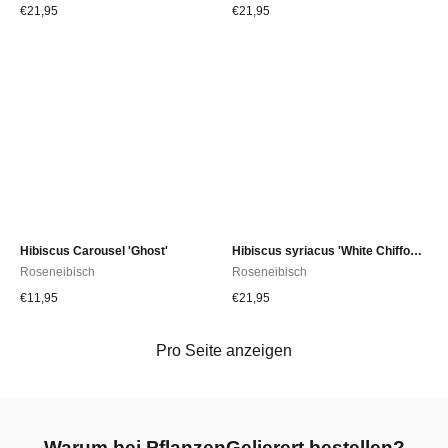
€
21,95
€
21,95
Hibiscus Carousel 'Ghost'
Hibiscus syriacus 'White Chiffon®'
Roseneibisch
Roseneibisch
€
11,95
€
21,95
Pro Seite anzeigen
Warum bei PflanzenGelierert bestellen?