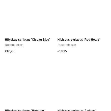
Hibiskus syriacus 'Oiseau Blue'
Hibiscus syriacus 'Red Heart'
Roseneibisch
Roseneibisch
€
10,95
€
10,95
Hibiskus syriacus 'Hamabo'
Hibiskus syriacus 'Ardens'