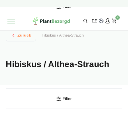
2 Monate
Wachstumsgarantie
Filter
Mit einer Bewertung versehen
9,3/10
Schnelle Lieferung
!
0
Wähle selbst
Qualität
DE
Zurück
Hibiskus / Althea-Strauch
Hibiskus / Althea-Strauch
Filter