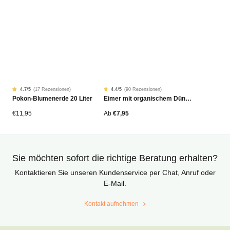
4.7
/5
(
17 Rezensionen
)
4.4
/5
(
90 Rezensionen
)
Rated
17
Rated
90
Pokon-Blumenerde 20 Liter
Eimer mit organischem Dünger
4.68
4.42
von
von
5
5
von
von
€
11,95
Ab
€
7,95
Kundenstimmen
Kundenstimmen
aus
aus
Sie möchten sofort die richtige Beratung erhalten?
Kontaktieren Sie unseren Kundenservice per Chat, Anruf oder
E-Mail.
Kontakt aufnehmen