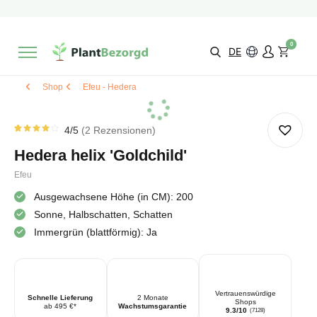
2 Monate
Wachstumsgarantie
Mit einer Bewertung versehen
9,3/10
Schnelle Lieferung
!
0
Wähle selbst
Qualität
DE
Shop
Efeu - Hedera
4
/5
2
Rezensionen
Rated
2
4.00
Hedera helix 'Goldchild'
von 5
von
Kundenstimmen
Efeu
aus
Ausgewachsene Höhe (in CM): 200
Sonne, Halbschatten, Schatten
Immergrün (blattförmig): Ja
Vertrauenswürdige
Schnelle Lieferung
2 Monate
Shops
ab 495 €*
Wachstumsgarantie
9.3/10
(7128)