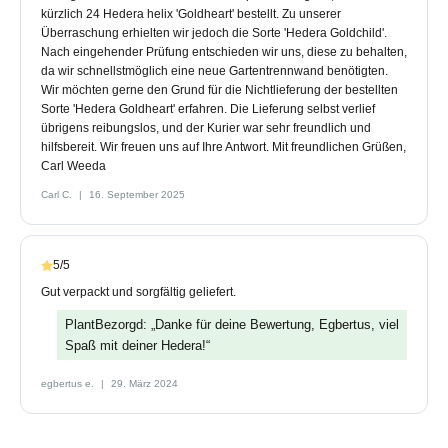
kürzlich 24 Hedera helix 'Goldheart' bestellt. Zu unserer
Überraschung erhielten wir jedoch die Sorte 'Hedera Goldchild'.
Nach eingehender Prüfung entschieden wir uns, diese zu behalten,
da wir schnellstmöglich eine neue Gartentrennwand benötigten.
Wir möchten gerne den Grund für die Nichtlieferung der bestellten
Sorte 'Hedera Goldheart' erfahren. Die Lieferung selbst verlief
übrigens reibungslos, und der Kurier war sehr freundlich und
hilfsbereit. Wir freuen uns auf Ihre Antwort. Mit freundlichen Grüßen,
Carl Weeda
Carl C.
16. September 2025
5/5
Gut verpackt und sorgfältig geliefert.
PlantBezorgd: „Danke für deine Bewertung, Egbertus, viel
Spaß mit deiner Hedera!“
egbertus e.
29. März 2024