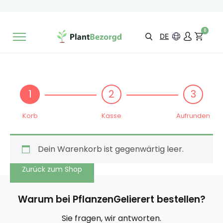
2 Monate
Wachstumsgarantie
Mit einer Bewertung versehen
9,3/10
Schnelle Lieferung
!
0
Wähle selbst
Qualität
DE
1
2
3
Korb
Kasse
Aufrunden
Dein Warenkorb ist gegenwärtig leer.
Zurück zum Shop
Warum bei PflanzenGelierert bestellen?
Sie fragen, wir antworten.