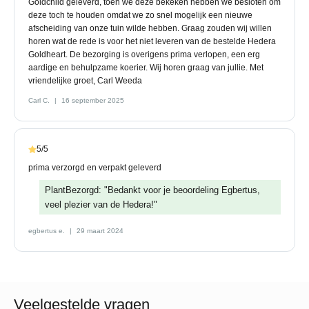
Goldchild geleverd, toen we deze bekeken hebben we besloten om
deze toch te houden omdat we zo snel mogelijk een nieuwe
afscheiding van onze tuin wilde hebben. Graag zouden wij willen
horen wat de rede is voor het niet leveren van de bestelde Hedera
Goldheart. De bezorging is overigens prima verlopen, een erg
aardige en behulpzame koerier. Wij horen graag van jullie. Met
vriendelijke groet, Carl Weeda
Carl C.
16 september 2025
5/5
prima verzorgd en verpakt geleverd
PlantBezorgd: "Bedankt voor je beoordeling Egbertus,
veel plezier van de Hedera!"
egbertus e.
29 maart 2024
Veelgestelde vragen