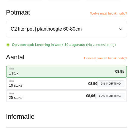
Potmaat
Welke maat heb ik nodig?
Op voorraad:
Levering in week 10 augustus
(Na zomersluiting)
Aantal
Hoeveel planten heb ik nodig?
Vanaf
€
8,95
1 stuk
Vanaf
€
8,50
5%
KORTING
10 stuks
Vanaf
€
8,06
10%
KORTING
25 stuks
Informatie