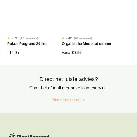
4.7
/5
(
17 recensies
)
4.4
/5
(
90 recensies
)
Gewaardeerd
17
Gewaardeerd
90
Pokon Potgrond 20 liter
Organische Meststof emmer
4.68
4.42
op
op
5
5
gebaseerd
gebaseerd
€
11,95
Vanaf
€
7,95
op
op
klantbeoordelingen
klantbeoordelingen
Direct het juiste advies?
Chat, bel of mail met onze klanteservice.
Neem contact op