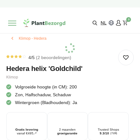
2 maanden
Groeigarantie
Beoordeeld met een
9,3/10
Gratis levering
vanaf €495,-
0
Kies zelf je
bezorgmoment & locatie
NL
Klimop - Hedera
4
/5
2
beoordelingen
Gewaardeerd
2
4.00
Hedera helix 'Goldchild'
op 5
gebaseerd
op
Klimop
klantbeoordelingen
Volgroeide hoogte (in CM): 200
Zon, Halfschaduw, Schaduw
Wintergroen (Bladhoudend): Ja
Gratis levering
2 maanden
Trusted Shops
vanaf €495,-*
groeigarantie
9.3/10
(7128)