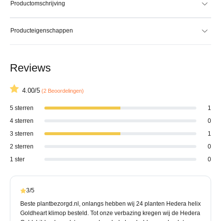
Productomschrijving
Producteigenschappen
Reviews
4.00/5
(2 Beoordelingen)
5 sterren
1
4 sterren
0
3 sterren
1
2 sterren
0
1 ster
0
3/5
Beste plantbezorgd.nl, onlangs hebben wij 24 planten Hedera helix
Goldheart klimop besteld. Tot onze verbazing kregen wij de Hedera