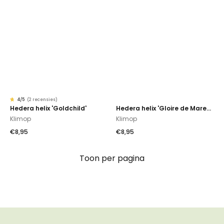
4
/5
(
2 recensies
)
Gewaardeerd
2
Hedera helix 'Goldchild'
Hedera helix 'Gloire de Marengo'
4.00
op
Klimop
Klimop
5
gebaseerd
op
klantbeoordelingen
€
8,95
€
8,95
Toon per pagina