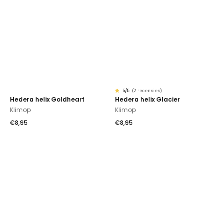
5
/5
(
2 recensies
)
Gewaardeerd
2
Hedera helix Goldheart
Hedera helix Glacier
5.00
op
Klimop
Klimop
5
gebaseerd
op
klantbeoordelingen
€
8,95
€
8,95