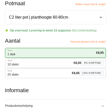
Potmaat
Welke maat heb ik nodig?
Op voorraad:
Levering in week 10 augustus
(Na zomersluiting)
Aantal
Hoeveel planten heb ik nodig?
Vanaf
€
8,95
1 stuk
Vanaf
€
8,50
5%
KORTING
10 stuks
Vanaf
€
8,06
10%
KORTING
25 stuks
Informatie
Productomschrijving