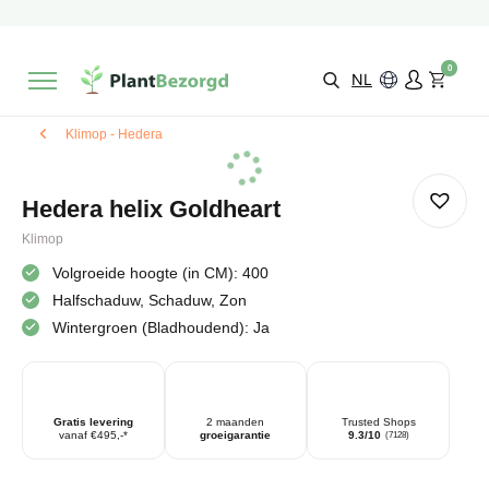
2 maanden
Groeigarantie
Beoordeeld met een
9,3/10
Gratis levering
vanaf €495,-
0
Kies zelf je
bezorgmoment & locatie
NL
Klimop - Hedera
Hedera helix Goldheart
Klimop
Volgroeide hoogte (in CM): 400
Halfschaduw, Schaduw, Zon
Wintergroen (Bladhoudend): Ja
Gratis levering
2 maanden
Trusted Shops
vanaf €495,-*
groeigarantie
9.3/10
(7128)