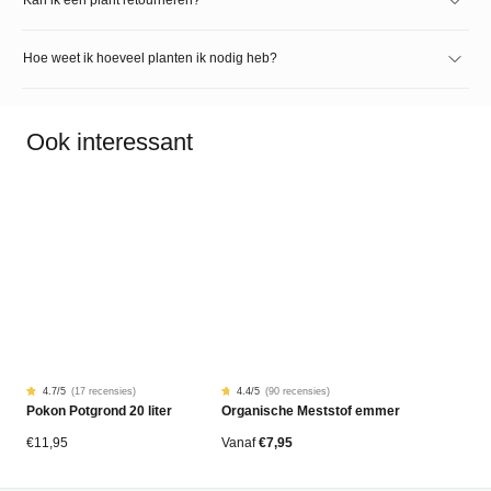
Hoe weet ik hoeveel planten ik nodig heb?
Ook interessant
4.7
/5
(
17 recensies
)
4.4
/5
(
90 recensies
)
Gewaardeerd
17
Gewaardeerd
90
Pokon Potgrond 20 liter
Organische Meststof emmer
4.68
4.42
op
op
5
5
gebaseerd
gebaseerd
€
11,95
Vanaf
€
7,95
op
op
klantbeoordelingen
klantbeoordelingen