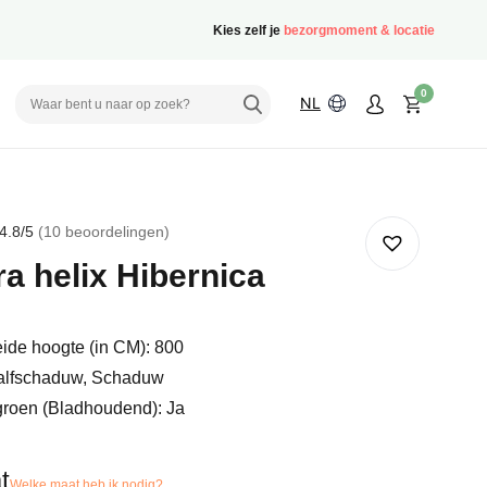
Kies zelf je
bezorgmoment & locatie
0
NL
4.8
/5
10
beoordelingen
rd
a helix Hibernica
delingen
ide hoogte (in CM): 800
alfschaduw, Schaduw
groen (Bladhoudend): Ja
t
Welke maat heb ik nodig?