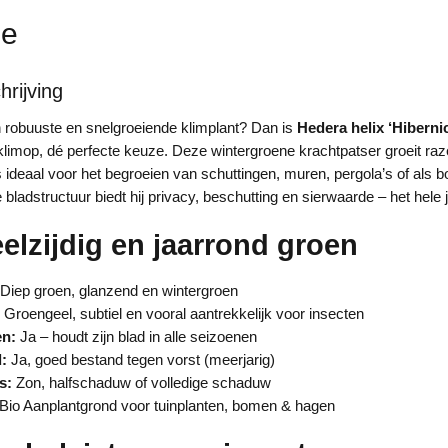
ie
rijving
 robuuste en snelgroeiende klimplant? Dan is
Hedera helix ‘Hiberni
klimop, dé perfecte keuze. Deze wintergroene krachtpatser groeit raz
 ideaal voor het begroeien van schuttingen, muren, pergola’s of als
e bladstructuur biedt hij privacy, beschutting en sierwaarde – het hele 
eelzijdig en jaarrond groen
Diep groen, glanzend en wintergroen
Groengeel, subtiel en vooral aantrekkelijk voor insecten
en:
Ja – houdt zijn blad in alle seizoenen
:
Ja, goed bestand tegen vorst (meerjarig)
s:
Zon, halfschaduw of volledige schaduw
Bio Aanplantgrond voor tuinplanten, bomen & hagen