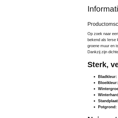
Informat
Productomsch
Op zoek naar een
bekend als Ierse 
groene muur en is
Dankzij zijn dicht
Sterk, v
Bladkleur:
Bloeikleur:
Wintergro
Winterhard
Standplaat
Potgrond: