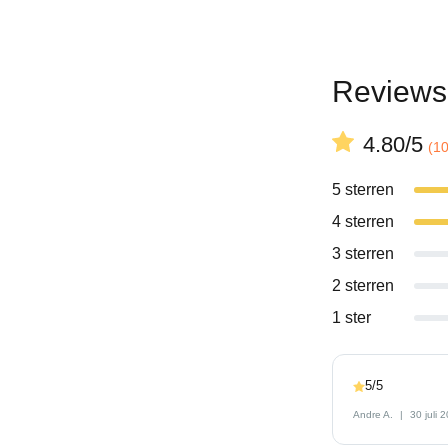
Reviews
4.80/5
(1
5 sterren
4 sterren
3 sterren
2 sterren
1 ster
5/5
Andre A.
30 juli 