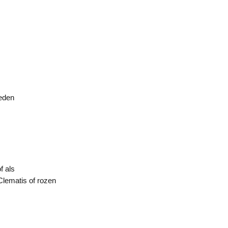
heden
f als
lematis of rozen