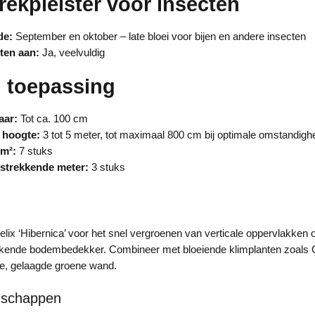
rekpleister voor insecten
de:
September en oktober – late bloei voor bijen en andere insecten
cten aan:
Ja, veelvuldig
n toepassing
aar:
Tot ca. 100 cm
 hoogte:
3 tot 5 meter, tot maximaal 800 cm bij optimale omstandig
 m²:
7 stuks
 strekkende meter:
3 stuks
lix ‘Hibernica’ voor het snel vergroenen van verticale oppervlakken o
kende bodembedekker. Combineer met bloeiende klimplanten zoals C
ge, gelaagde groene wand.
nschappen