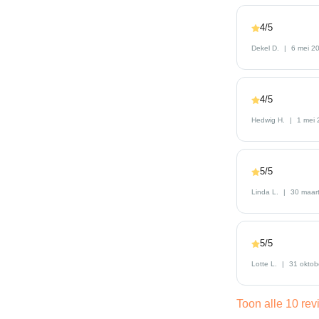
4/5
Dekel D.
6 mei 2
4/5
Hedwig H.
1 mei
5/5
Linda L.
30 maar
5/5
Lotte L.
31 oktob
Toon alle 10 re