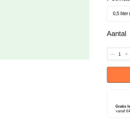
Aantal
Hedera
helix
Hibernic
-
Ierse
klimop
aantal
Gratis l
vanaf €