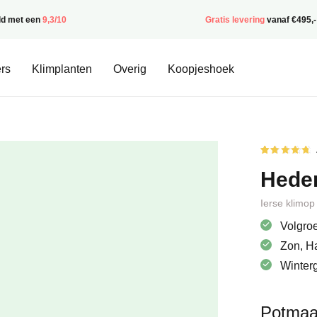
ld met een
9,3/10
Gratis levering
vanaf €495,-
rs
Klimplanten
Overig
Koopjeshoek
Gewaardee
10
4.80
op
Heder
5
gebaseerd
op
klantbeoor
Ierse klimop
Volgroe
Zon, H
Winter
Potmaa