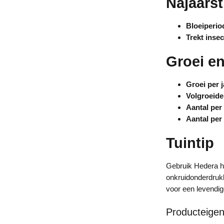
Najaarst
Bloeiperio
Trekt inse
Groei e
Groei per j
Volgroeide
Aantal per
Aantal per
Tuintip
Gebruik Hedera he
onkruidonderdruk
voor een levendi
Producteige