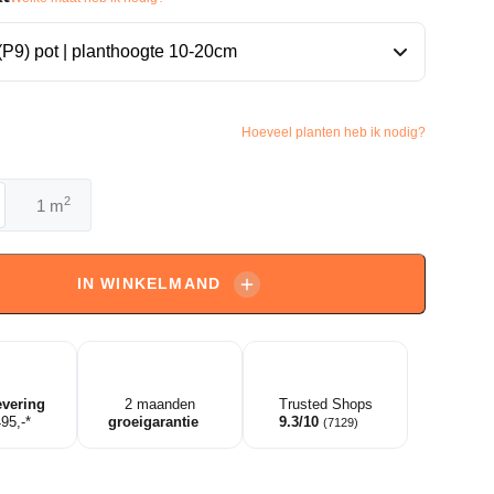
Hoeveel planten heb ik nodig?
2
m
a
IN WINKELMAND
evering
2 maanden
Trusted Shops
495,-*
groeigarantie
9.3/10
(7129)