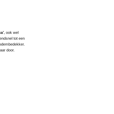
ca’
, ook wel
endsnel tot een
 bodembedekker.
jaar door.