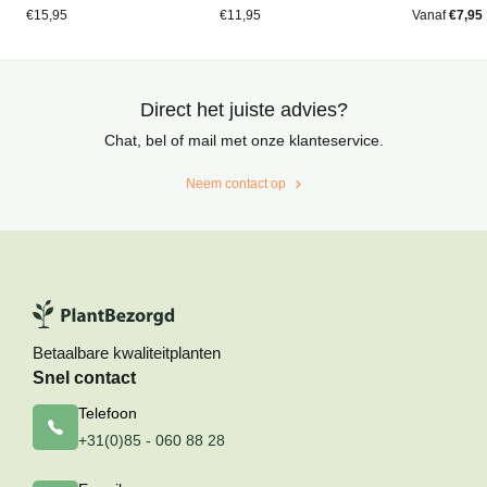
5
5
5
gebaseerd
gebaseerd
gebaseerd
€
15,95
€
11,95
Vanaf
€
7,95
op
op
op
klantbeoordelingen
klantbeoordelingen
klantbeoord
Direct het juiste advies?
Chat, bel of mail met onze klanteservice.
Neem contact op
Betaalbare kwaliteitplanten
Snel contact
Telefoon
+31(0)85 - 060 88 28