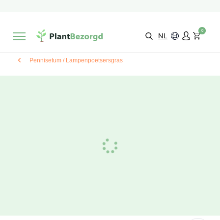
2 maanden
Groeigarantie
Beoordeeld met een
9,3/10
Gratis levering
vanaf €495,-
0
Kies zelf je
bezorgmoment & locatie
NL
Pennisetum / Lampenpoetsersgras