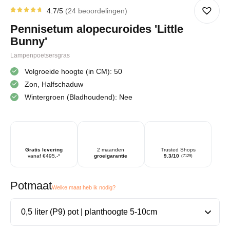
4.7
/5
24
beoordelingen
Gewaardeerd
24
4.71
op
Pennisetum alopecuroides 'Little
5
gebaseerd
Bunny'
op
klantbeoordelingen
Lampenpoetsersgras
Volgroeide hoogte (in CM): 50
Zon, Halfschaduw
Wintergroen (Bladhoudend): Nee
Gratis levering
2 maanden
Trusted Shops
vanaf €495,-*
groeigarantie
9.3/10
(7129)
Potmaat
Welke maat heb ik nodig?