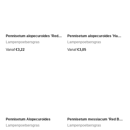
Pennisetum alopecuroides 'Redhead'
Pennisetum alopecuroides 'Hameln Gold'
Lampenpoetsersgras
Lampenpoetsersgras
Vanaf
€
3,22
Vanaf
€
3,05
Pennisetum Alopecuroides
Pennisetum messiacum 'Red Bunny Tails' (=massaicum)
Lampenpoetsersgras
Lampenpoetsersgras