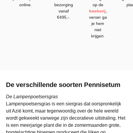
online.
bezorging
op de
pla
vanaf
kwekerij
,
€495,-.
verser ga
je hem
niet
krijgen.
De verschillende soorten Pennisetum
De Lampenpoetsersgras
Lampenpoetsersgras is een siergras dat oorspronkelijk
uit Azië komt, maar tegenwoordig over de hele wereld
wordt gekweekt vanwege zijn decoratieve uitstraling. Het
is een meerjarige plant die in de zomermaanden grote,
borstelachtige bloemen produceert die lijken op