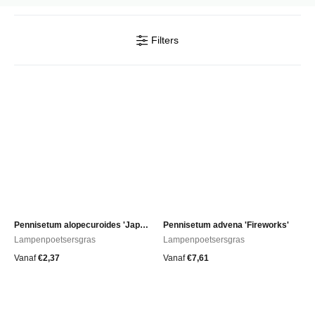
wordt vaak gebruikt als accentplant in borders of als solitaire plant in
grote potten of bakken. Hieronder vind je meer informatie over de
verschillende soorten Pennisetum.
Filters
Pennisetum alopecuroides 'Japonicum'
Pennisetum advena 'Fireworks'
Lampenpoetsersgras
Lampenpoetsersgras
Vanaf
€
2,37
Vanaf
€
7,61