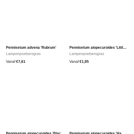
Pennisetum advena 'Rubrum'
Pennisetum alopecuroides 'Little Bunny'
Lampenpoetsersgras
Lampenpoetsersgras
Vanaf
€
7,61
Vanaf
€
1,95
Pennisetum alopecuroides 'Black Beauty'
Pennisetum alopecuroides 'Hameln'