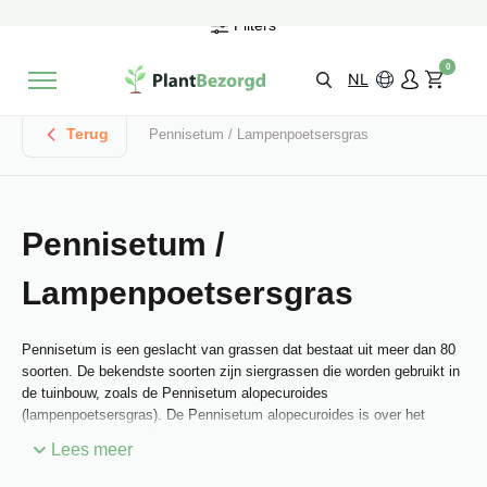
2 maanden
Groeigarantie
Filters
Beoordeeld met een
9,3/10
Gratis levering
vanaf €495,-
0
Kies zelf je
bezorgmoment & locatie
NL
Terug
Pennisetum / Lampenpoetsersgras
Pennisetum /
Lampenpoetsersgras
Pennisetum is een geslacht van grassen dat bestaat uit meer dan 80
soorten. De bekendste soorten zijn siergrassen die worden gebruikt in
de tuinbouw, zoals de Pennisetum alopecuroides
(lampenpoetsersgras). De Pennisetum alopecuroides is over het
algemeen gemakkelijk te verzorgen en gedijt goed in de volle zon tot
Lees meer
halfschaduw. Het geeft de voorkeur aan een bodem die goed water
doorlaat en is in staat om droogte te verdragen. De Pennisetum plant