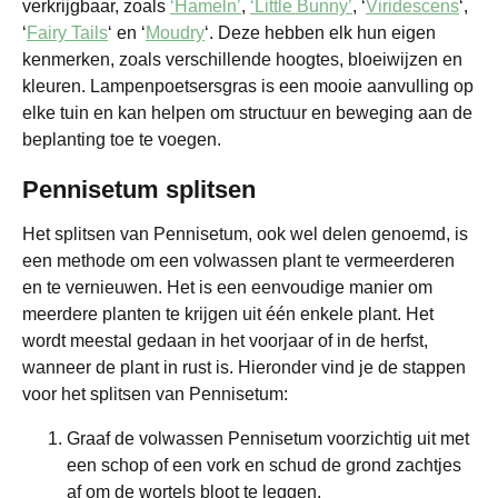
verkrijgbaar, zoals
‘Hameln’
,
‘Little Bunny’
, ‘
Viridescens
‘,
‘
Fairy Tails
‘ en ‘
Moudry
‘. Deze hebben elk hun eigen
kenmerken, zoals verschillende hoogtes, bloeiwijzen en
kleuren. Lampenpoetsersgras is een mooie aanvulling op
elke tuin en kan helpen om structuur en beweging aan de
beplanting toe te voegen.
Pennisetum splitsen
Het splitsen van Pennisetum, ook wel delen genoemd, is
een methode om een volwassen plant te vermeerderen
en te vernieuwen. Het is een eenvoudige manier om
meerdere planten te krijgen uit één enkele plant. Het
wordt meestal gedaan in het voorjaar of in de herfst,
wanneer de plant in rust is. Hieronder vind je de stappen
voor het splitsen van Pennisetum:
Graaf de volwassen Pennisetum voorzichtig uit met
een schop of een vork en schud de grond zachtjes
af om de wortels bloot te leggen.