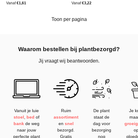
Vanaf
€
1,61
Vanaf
€
3,22
Toon per pagina
Waarom bestellen bij plantbezorgd?
Jij vraagt wij beantwoorden.
Vanuit je luie
Ruim
De plant
Je kr
stoel
,
bed
of
assortiment
staat de
maa
bank
de weg
en
snel
dag voor
groeig
naar jouw
bezorgd.
bezorging
op
perfecte plant
Gratis
nog
gloed