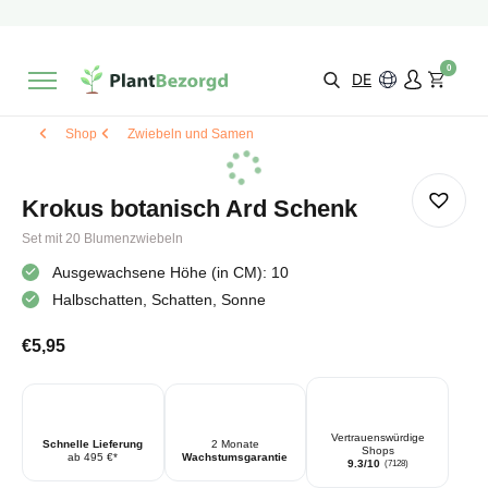
2 Monate
Wachstumsgarantie
Mit einer Bewertung versehen
9,3/10
Schnelle Lieferung
!
0
Wähle selbst
Qualität
DE
Shop
Zwiebeln und Samen
Krokus botanisch Ard Schenk
Set mit 20 Blumenzwiebeln
Ausgewachsene Höhe (in CM): 10
Halbschatten, Schatten, Sonne
€
5,95
Vertrauenswürdige
Schnelle Lieferung
2 Monate
Shops
ab 495 €*
Wachstumsgarantie
9.3/10
(7128)