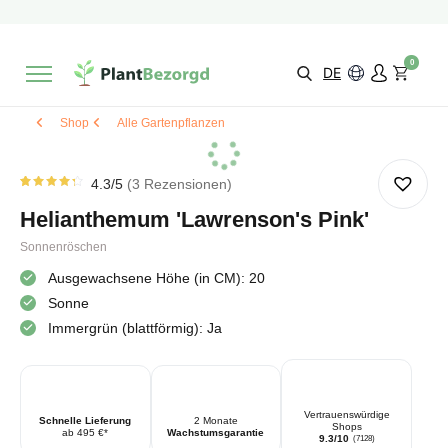
2 Monate
Wachstumsgarantie
Mit einer Bewertung versehen
9,3/10
Schnelle Lieferung
!
0
Wähle selbst
Qualität
DE
Shop
Alle Gartenpflanzen
4.3
/5
3
Rezensionen
Rated
3
4.33
Helianthemum 'Lawrenson's Pink'
von 5
von
Kundenstimmen
Sonnenröschen
aus
Ausgewachsene Höhe (in CM): 20
Sonne
Immergrün (blattförmig): Ja
Vertrauenswürdige
Schnelle Lieferung
2 Monate
Shops
ab 495 €*
Wachstumsgarantie
9.3/10
(7128)