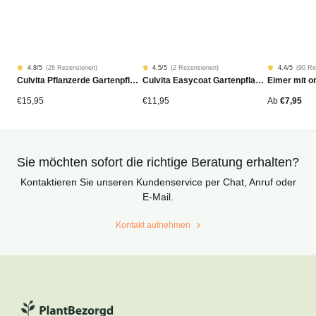
4.8
/5
(
26 Rezensionen
)
4.5
/5
(
2 Rezensionen
)
4.4
/5
(
90 Re
Rated
26
Rated
2
Rated
90
Culvita Pflanzerde Gartenpflanzen, Bäume & Hecken BIO 40L
Culvita Easycoat Gartenpflanzendünger (Langzeitwirkung)
4.77
4.50
4.42
von
von
von
5
5
5
von
von
von
€
15,95
€
11,95
Ab
€
7,95
Kundenstimmen
Kundenstimmen
Kundensti
aus
aus
aus
Sie möchten sofort die richtige Beratung erhalten?
Kontaktieren Sie unseren Kundenservice per Chat, Anruf oder
E-Mail.
Kontakt aufnehmen