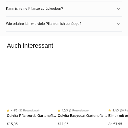
Kann ich eine Pflanze zurückgeben?
Wie erfahre ich, wie viele Pflanzen ich benötige?
Auch interessant
4.8
/5
(
26 Rezensionen
)
4.5
/5
(
2 Rezensionen
)
4.4
/5
(
90 Re
Rated
26
Rated
2
Rated
90
Culvita Pflanzerde Gartenpflanzen, Bäume & Hecken BIO 40L
Culvita Easycoat Gartenpflanzendünger (Langzeitwirkung)
4.77
4.50
4.42
von
von
von
5
5
5
von
von
von
€
15,95
€
11,95
Ab
€
7,95
Kundenstimmen
Kundenstimmen
Kundensti
aus
aus
aus