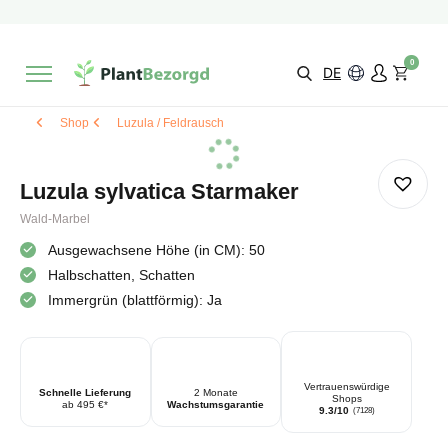
2 Monate
Wachstumsgarantie
Mit einer Bewertung versehen
9,3/10
Schnelle Lieferung
!
0
Wähle selbst
Qualität
DE
Shop
Luzula / Feldrausch
Luzula sylvatica Starmaker
Wald-Marbel
Ausgewachsene Höhe (in CM): 50
Halbschatten, Schatten
Immergrün (blattförmig): Ja
Vertrauenswürdige
Schnelle Lieferung
2 Monate
Shops
ab 495 €*
Wachstumsgarantie
9.3/10
(7128)