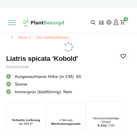
2 Monate
Wachstumsgarantie
Mit einer Bewertung versehen
9,3/10
Schnelle Lieferung
!
0
Wähle selbst
Qualität
DE
Shop
Alle Gartenpflanzen
Liatris spicata 'Kobold'
Prachtscharte
Ausgewachsene Höhe (in CM): 60
Sonne
Immergrün (blattförmig): Nein
Vertrauenswürdige
Schnelle Lieferung
2 Monate
Shops
ab 495 €*
Wachstumsgarantie
9.3/10
(7128)