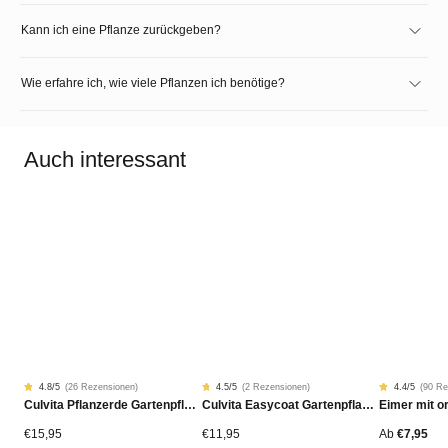
Kann ich eine Pflanze zurückgeben?
Wie erfahre ich, wie viele Pflanzen ich benötige?
Auch interessant
4.8
/5
(
26 Rezensionen
)
4.5
/5
(
2 Rezensionen
)
4.4
/5
(
90 Re
Rated
26
Rated
2
Rated
90
Culvita Pflanzerde Gartenpflanzen, Bäume & Hecken BIO 40L
Culvita Easycoat Gartenpflanzendünger (Langzeitwirkung)
4.77
4.5
4.42
von
von
von
5
5
5
von
von
von
€
15,95
€
11,95
Ab
€
7,95
Kundenstimmen
Kundenstimmen
Kundensti
aus
aus
aus