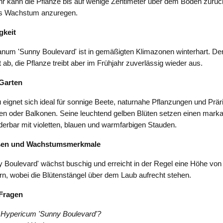
hr kann die Pflanze bis auf wenige Zentimeter über dem Boden zurüc
s Wachstum anzuregen.
gkeit
um 'Sunny Boulevard' ist in gemäßigten Klimazonen winterhart. Der 
ft ab, die Pflanze treibt aber im Frühjahr zuverlässig wieder aus.
Garten
eignet sich ideal für sonnige Beete, naturnahe Pflanzungen und Prär
sen oder Balkonen. Seine leuchtend gelben Blüten setzen einen mark
erbar mit violetten, blauen und warmfarbigen Stauden.
ßen und Wachstumsmerkmale
Boulevard' wächst buschig und erreicht in der Regel eine Höhe von 
rn, wobei die Blütenstängel über dem Laub aufrecht stehen.
 Fragen
 Hypericum 'Sunny Boulevard'?