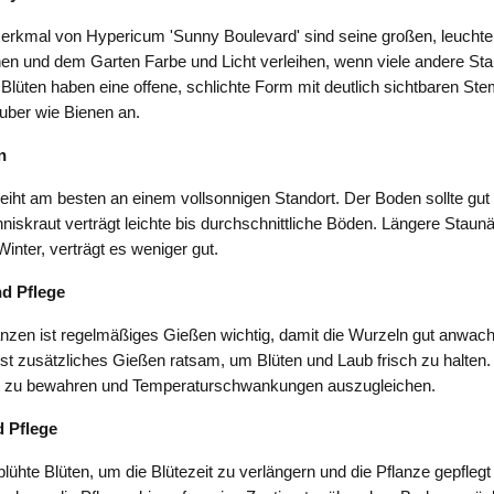
Merkmal von Hypericum 'Sunny Boulevard' sind seine großen, leuchte
ühen und dem Garten Farbe und Licht verleihen, wenn viele andere Sta
e Blüten haben eine offene, schlichte Form mit deutlich sichtbaren St
uber wie Bienen an.
n
iht am besten an einem vollsonnigen Standort. Der Boden sollte gut
nniskraut verträgt leichte bis durchschnittliche Böden. Längere Staun
inter, verträgt es weniger gut.
d Pflege
nzen ist regelmäßiges Gießen wichtig, damit die Wurzeln gut anwach
st zusätzliches Gießen ratsam, um Blüten und Laub frisch zu halten. M
t zu bewahren und Temperaturschwankungen auszugleichen.
 Pflege
blühte Blüten, um die Blütezeit zu verlängern und die Pflanze gepfleg