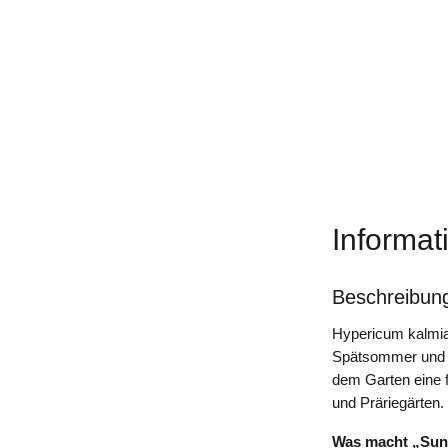
Informat
Beschreibun
Hypericum kalmia
Spätsommer und He
dem Garten eine f
und Präriegärten.
Was macht „Sun