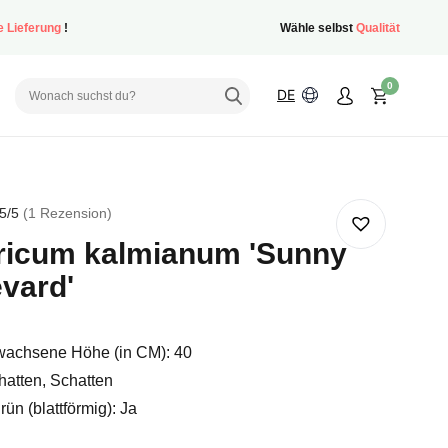
e Lieferung
!
Wähle selbst
Qualität
0
DE
5
/5
1
Rezension
ricum kalmianum 'Sunny
vard'
ertung
achsene Höhe (in CM): 40
hatten, Schatten
ün (blattförmig): Ja