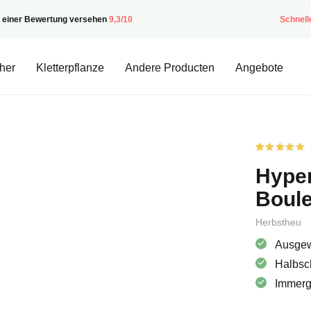
t einer Bewertung versehen
9,3/10
Schnell
her
Kletterpflanze
Andere Producten
Angebote
Bewertet
1
von
5.00
Hype
von 5
basierend
auf
Boule
Kundenbew
Herbstheu
Ausgew
Halbsc
Immergr