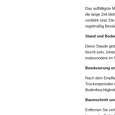
Das auffälligste 
die lange Zeit bl
verblüht sind. Di
regelmäßig Bestä
Stand und Bode
Diese Staude gede
feucht sein; Joha
insbesondere im W
Bewässerung un
Nach dem Einpfla
Trockenperioden i
Bodenfeuchtigkei
Baumschnitt und
Entfernen Sie ver