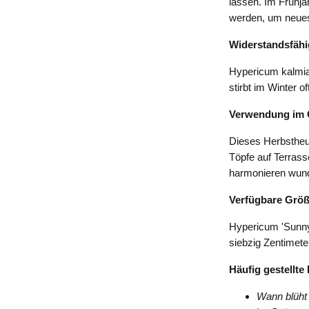
lassen. Im Frühja
werden, um neue
Widerstandsfähi
Hypericum kalmian
stirbt im Winter o
Verwendung im 
Dieses Herbstheu 
Töpfe auf Terras
harmonieren wund
Verfügbare Grö
Hypericum 'Sunny 
siebzig Zentimete
Häufig gestellte
Wann blüht