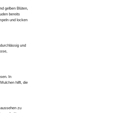
nd gelben Blüten,
uden bereits
empeln und locken
 durchlässig und
ässe,
sen. In
ulchen hilft, die
t aussehen zu