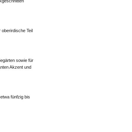
kgeschnitten
oberirdische Teil
iegärten sowie für
anten Akzent und
etwa fünfzig bis