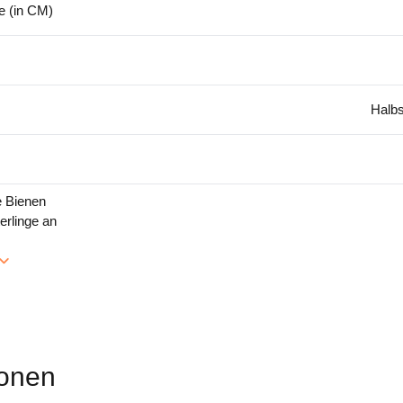
 (in CM)
Halbs
e Bienen
erlinge an
onen