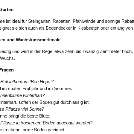
Garten
 ist ideal für Steingärten, Rabatten, Pfahlwände und sonnige Rabat
ignet sie sich auch als Bodendecker in Kiesbeeten oder entlang vo
ßen und Wachstumsmerkmale
niedrig und wird in der Regel etwa zehn bis zwanzig Zentimeter hoch, 
 Wuchs.
 Fragen
 Helianthemum 'Ben Hope'?
l im späten Frühjahr und im Sommer.
onnenblume winterhart?
winterhart, sofern der Boden gut durchlässig ist.
se Pflanze viel Sonne?
nne bringt die beste Blüte.
 Pflanze in trockenem Boden angebaut werden?
 für trockene, arme Böden geeignet.