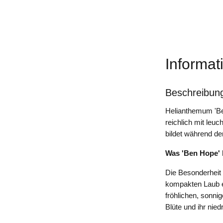
Informat
Beschreibun
Helianthemum 'Be
reichlich mit leuc
bildet während de
Was 'Ben Hope'
Die Besonderheit 
kompakten Laub er
fröhlichen, sonn
Blüte und ihr nie