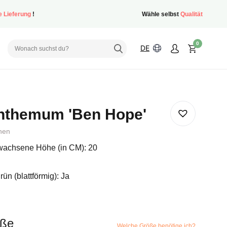
e Lieferung
!
Wähle selbst
Qualität
0
DE
anthemum 'Ben Hope'
hen
achsene Höhe (in CM): 20
ün (blattförmig): Ja
öße
Welche Größe benötige ich?