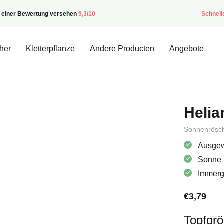
t einer Bewertung versehen
9,3/10
Schnell
her
Kletterpflanze
Andere Producten
Angebote
Heli
Sonnenrösc
Ausgew
Sonne
Immergr
€
3,79
Topfgr