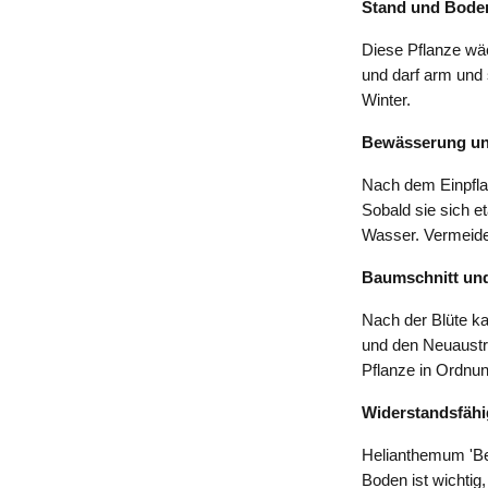
Stand und Bode
Diese Pflanze wäc
und darf arm und
Winter.
Bewässerung un
Nach dem Einpflan
Sobald sie sich e
Wasser. Vermeiden
Baumschnitt und
Nach der Blüte k
und den Neuaustri
Pflanze in Ordnun
Widerstandsfähi
Helianthemum 'Ben
Boden ist wichtig,