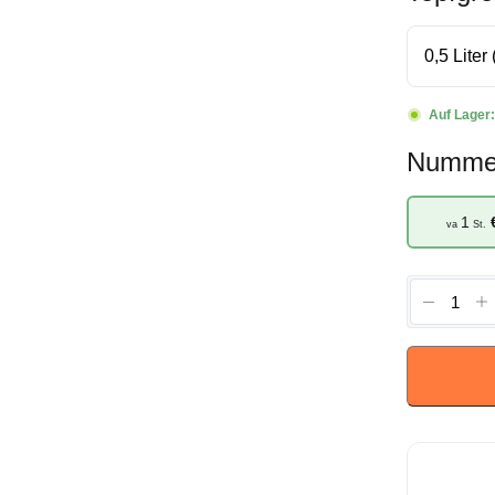
Auf Lager
Numme
1
va
St.
Heliant
'Ben
Hope'
-
Zonnero
Menge