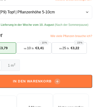
:
Lieferung in der Woche vom 10. August
(Nach der Sommerpause)
r
Wie viele Pflanzen brauche ich?
10%
15%
€
3,79
10
€
3,41
25
€
3,22
va
St.
va
St.
2
m
hemum
IN DEN WARENKORB
osje