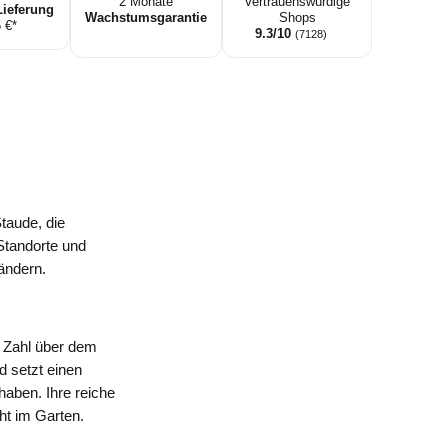
2 Monate
Vertrauenswürdige
Lieferung
Wachstumsgarantie
Shops
5 €*
9.3/10
(7128)
taude, die
 Standorte und
Rändern.
r Zahl über dem
d setzt einen
aben. Ihre reiche
ht im Garten.