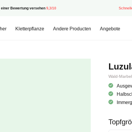
t einer Bewertung versehen
9,3/10
Schnell
her
Kletterpflanze
Andere Producten
Angebote
Luzul
Wald-Marbel
Ausgew
Halbsc
Immergr
Topfgr