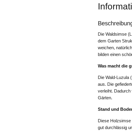
Informat
Beschreibun
Die Waldsimse (Lu
dem Garten Strukt
weichen, natürlic
bilden einen schö
Was macht die g
Die Wald-Luzula (L
aus. Die gefieder
verleiht. Dadurch
Gärten.
Stand und Bode
Diese Holzsimse g
gut durchlässig u