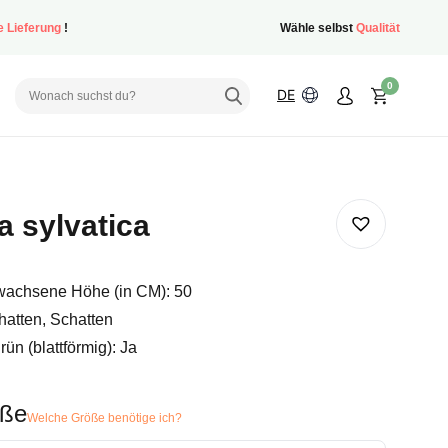
e Lieferung
!
Wähle selbst
Qualität
0
DE
a sylvatica
achsene Höhe (in CM): 50
hatten, Schatten
ün (blattförmig): Ja
öße
Welche Größe benötige ich?