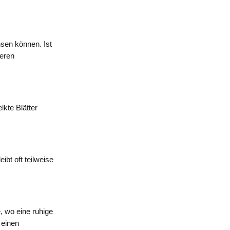
sen können. Ist
geren
lkte Blätter
ibt oft teilweise
, wo eine ruhige
 einen