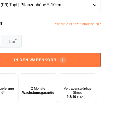
r
Wie viele Pflanzen brauche ich?
2
m
a
IN DEN WARENKORB
Lieferung
2 Monate
Vertrauenswürdige
5 €*
Wachstumsgarantie
Shops
9.3/10
(7128)