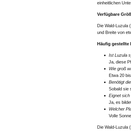
einheitlichen Unt
Verfügbare Grö
Die Wald-Luzula (
und Breite von et
Häufig gestellte
Ist Luzula s
Ja, diese Pf
Wie groß w
Etwa 20 bis
Benötigt di
Sobald sie 
Eignet sich
Ja, es bilde
Welcher Plat
Volle Sonne
Die Wald-Luzula (L