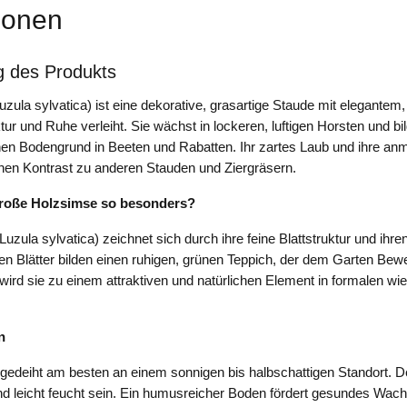
ionen
g des Produkts
zula sylvatica) ist eine dekorative, grasartige Staude mit elegantem
ur und Ruhe verleiht. Sie wächst in lockeren, luftigen Horsten und bil
hen Bodengrund in Beeten und Rabatten. Ihr zartes Laub und ihre anm
nen Kontrast zu anderen Stauden und Ziergräsern.
roße Holzsimse so besonders?
uzula sylvatica) zeichnet sich durch ihre feine Blattstruktur und ihre
ten Blätter bilden einen ruhigen, grünen Teppich, der dem Garten Bew
 wird sie zu einem attraktiven und natürlichen Element in formalen wie
n
edeiht am besten an einem sonnigen bis halbschattigen Standort. De
nd leicht feucht sein. Ein humusreicher Boden fördert gesundes Wac