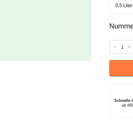
Numme
Luzula
sylvatic
-
Grote
Veldbies
Menge
Schnelle 
ab 49