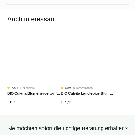
Auch interessant
5
/5
(
1 Rezension
)
4.8
/5
(
4 Rezensionen
)
Bewertet
1
Rated
4
BIO Culvita Blumenerde torffrei/torfrei 40 Liter
BIO Culvita Langlebige Blumenerde 40 Liter
von
4.75
5.00
von
von
5
5
von
€
15,95
€
15,95
basierend
Kundenstimmen
auf
aus
Kundenbewertung
Sie möchten sofort die richtige Beratung erhalten?