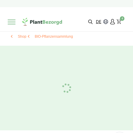
2 Monate
Wachstumsgarantie
Mit einer Bewertung versehen
9,3/10
Schnelle Lieferung
!
0
Wähle selbst
Qualität
DE
Shop
BIO-Pflanzensammlung