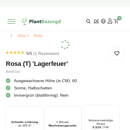
2 Monate
Wachstumsgarantie
Mit einer Bewertung versehen
9,3/10
Schnelle Lieferung
!
0
Wähle selbst
Qualität
DE
Shop
Rosa
5
/5
1
Rezension
Bewertet
1
von
5.00
Rosa (T) 'Lagerfeuer'
von 5
basierend
auf
Beetrose
Kundenbewertung
Ausgewachsene Höhe (in CM): 60
Sonne, Halbschatten
Immergrün (blattförmig): Nein
Vertrauenswürdige
Schnelle Lieferung
2 Monate
Shops
ab 495 €*
Wachstumsgarantie
9.3/10
(7128)