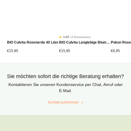
4.8
/5
(
4 Rezensionen
)
Rated
4
BIO Culvita Rosenerde 40 Liter
BIO Culvita Langlebige Blumenerde 40 Liter
Pokon Rose
4.75
von
5
von
€
15,95
€
15,95
€
6,95
Kundenstimmen
aus
Sie möchten sofort die richtige Beratung erhalten?
Kontaktieren Sie unseren Kundenservice per Chat, Anruf oder
E-Mail.
Kontakt aufnehmen