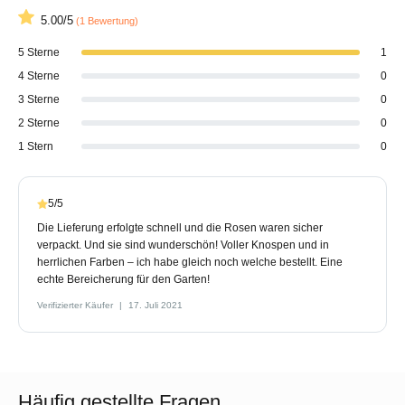
5.00/5
(1 Bewertung)
5 Sterne
1
4 Sterne
0
3 Sterne
0
2 Sterne
0
1 Stern
0
5/5
Die Lieferung erfolgte schnell und die Rosen waren sicher
verpackt. Und sie sind wunderschön! Voller Knospen und in
herrlichen Farben – ich habe gleich noch welche bestellt. Eine
echte Bereicherung für den Garten!
Verifizierter Käufer
17. Juli 2021
Häufig gestellte Fragen