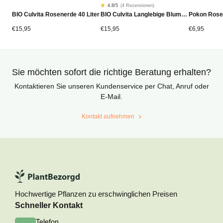
4.8
/5
(
4 Rezensionen
)
Rated
4
BIO Culvita Rosenerde 40 Liter
BIO Culvita Langlebige Blumenerde 40 Liter
Pokon Rose
4.75
von
5
von
€
15,95
€
15,95
€
6,95
Kundenstimmen
aus
Sie möchten sofort die richtige Beratung erhalten?
Kontaktieren Sie unseren Kundenservice per Chat, Anruf oder
E-Mail.
Kontakt aufnehmen
Hochwertige Pflanzen zu erschwinglichen Preisen
Schneller Kontakt
Telefon