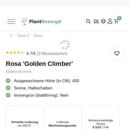
2 Monate
Wachstumsgarantie
Mit einer Bewertung versehen
9,3/10
Schnelle Lieferung
!
0
Wähle selbst
Qualität
DE
Shop
Rosa
4.7
/5
3
Rezensionen
Rated
3
4.67
Rosa 'Golden Climber'
von 5
von
Kundenstimmen
Kletternde Rose
aus
Ausgewachsene Höhe (in CM): 400
Sonne, Halbschatten
Immergrün (blattförmig): Nein
Vertrauenswürdige
Schnelle Lieferung
2 Monate
Shops
ab 495 €*
Wachstumsgarantie
9.3/10
(7128)