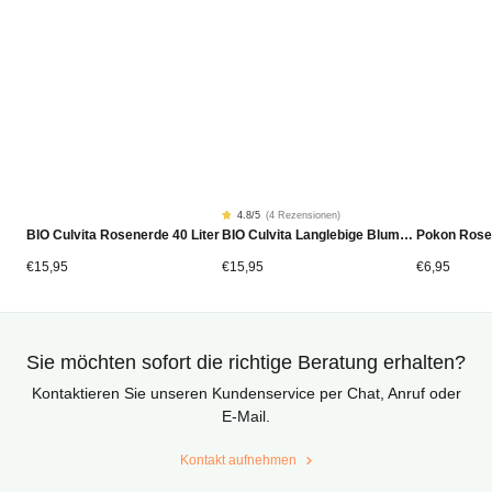
4.8
/5
(
4 Rezensionen
)
Rated
4
BIO Culvita Rosenerde 40 Liter
BIO Culvita Langlebige Blumenerde 40 Liter
Pokon Rose
4.75
von
5
von
€
15,95
€
15,95
€
6,95
Kundenstimmen
aus
Sie möchten sofort die richtige Beratung erhalten?
Kontaktieren Sie unseren Kundenservice per Chat, Anruf oder
E-Mail.
Kontakt aufnehmen