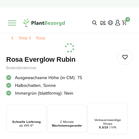
2 Monate
Wachstumsgarantie
Mit einer Bewertung versehen
9,3/10
Schnelle Lieferung
!
0
Wähle selbst
Qualität
DE
Shop
Rosa
Rosa Everglow Rubin
Bodendeckerrose
Ausgewachsene Höhe (in CM): 75
Halbschatten, Sonne
Immergrün (blattförmig): Nein
Vertrauenswürdige
Schnelle Lieferung
2 Monate
Shops
ab 495 €*
Wachstumsgarantie
9.3/10
(7129)