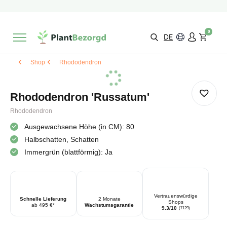
2 Monate
Wachstumsgarantie
Mit einer Bewertung versehen
9,3/10
Schnelle Lieferung
!
0
Wähle selbst
Qualität
DE
Shop
Rhododendron
Rhododendron 'Russatum'
Rhododendron
Ausgewachsene Höhe (in CM): 80
Halbschatten, Schatten
Immergrün (blattförmig): Ja
Vertrauenswürdige
Schnelle Lieferung
2 Monate
Shops
ab 495 €*
Wachstumsgarantie
9.3/10
(7129)