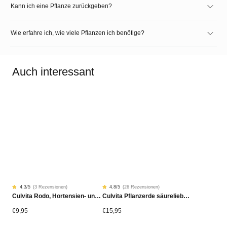
Kann ich eine Pflanze zurückgeben?
Wie erfahre ich, wie viele Pflanzen ich benötige?
Auch interessant
4.3
/5
(
3 Rezensionen
)
4.8
/5
(
26 Rezensionen
)
Rated
3
Rated
26
Culvita Rodo, Hortensien- und Azaleen-Dünger 1,5 kg
Culvita Pflanzerde säureliebende Pflanzen Bio 40 Liter
4.33
4.81
von
von
5
5
von
von
€
9,95
€
15,95
Kundenstimmen
Kundenstimmen
aus
aus