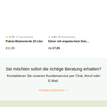
4.7
/5
(
17 Rezensionen
)
4.4
/5
(
90 Rezensionen
)
Rated
17
Rated
90
Pokon-Blumenerde 20 Liter
Eimer mit organischem Dünger
4.68
4.42
von
von
5
5
von
von
€
11,95
Ab
€
7,95
Kundenstimmen
Kundenstimmen
aus
aus
Sie möchten sofort die richtige Beratung erhalten?
Kontaktieren Sie unseren Kundenservice per Chat, Anruf oder
E-Mail.
Kontakt aufnehmen