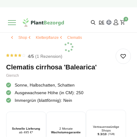
2 Monate
Wachstumsgarantie
Mit einer Bewertung versehen
9,3/10
Schnelle Lieferung
!
0
Wähle selbst
Qualität
DE
Shop
Kletterpflanze
Clematis
4
/5
1
Rezension
Bewertet
1
von
Clematis cirrhosa 'Balearica'
4.00
von 5
basierend
Giersch
auf
Kundenbewertung
Sonne, Halbschatten, Schatten
Ausgewachsene Höhe (in CM): 250
Immergrün (blattförmig): Nein
Vertrauenswürdige
Schnelle Lieferung
2 Monate
Shops
ab 495 €*
Wachstumsgarantie
9.3/10
(7128)