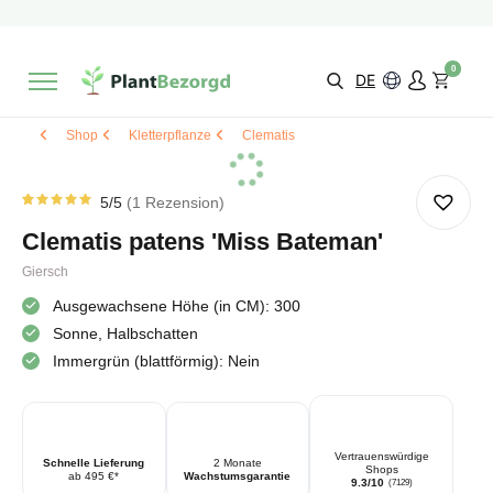
2 Monate
Wachstumsgarantie
Mit einer Bewertung versehen
9,3/10
Schnelle Lieferung
!
0
Wähle selbst
Qualität
DE
Shop
Kletterpflanze
Clematis
5
/5
1
Rezension
Bewertet
1
von
5.00
Clematis patens 'Miss Bateman'
von 5
basierend
auf
Giersch
Kundenbewertung
Ausgewachsene Höhe (in CM): 300
Sonne, Halbschatten
Immergrün (blattförmig): Nein
Vertrauenswürdige
Schnelle Lieferung
2 Monate
Shops
ab 495 €*
Wachstumsgarantie
9.3/10
(7129)