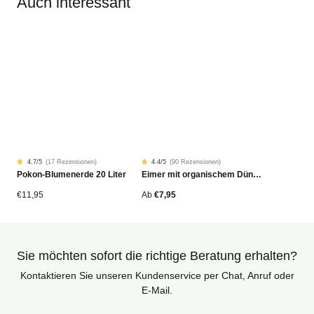
Auch interessant
4.7
/5
(
17 Rezensionen
)
4.4
/5
(
90 Rezensionen
)
Rated
17
Rated
90
Pokon-Blumenerde 20 Liter
Eimer mit organischem Dünger
4.68
4.42
von
von
5
5
von
von
€
11,95
Ab
€
7,95
Kundenstimmen
Kundenstimmen
aus
aus
Sie möchten sofort die richtige Beratung erhalten?
Kontaktieren Sie unseren Kundenservice per Chat, Anruf oder
E-Mail.