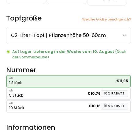
Topfgröße
Welche Größe benötige ich?
Auf Lager:
Lieferung in der Woche vom 10. August
(Nach
der Sommerpause)
Nummer
Ab
€
11,95
1 Stück
Ab
€
10,76
10%
RABATT
5 Stück
Ab
€
10,16
15%
RABATT
10 Stück
Informationen