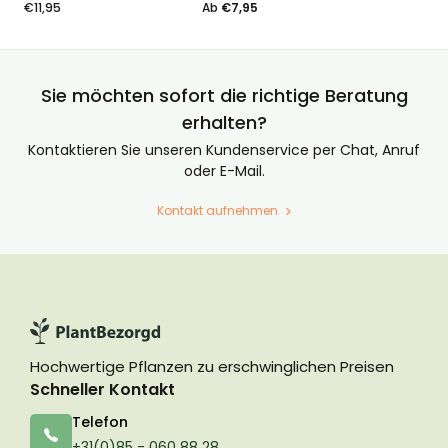
€
11,95
Ab
€
7,95
von
von
Kundenstimmen
Kundenstimmen
aus
aus
Sie möchten sofort die richtige Beratung
erhalten?
Kontaktieren Sie unseren Kundenservice per Chat, Anruf
oder E-Mail.
Kontakt aufnehmen
Hochwertige Pflanzen zu erschwinglichen Preisen
Schneller Kontakt
Telefon
+31(0)85 - 060 88 28