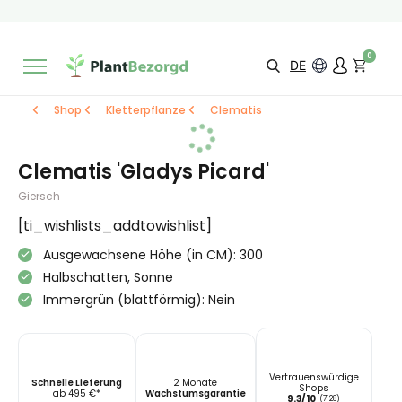
2 Monate
Wachstumsgarantie
Mit einer Bewertung versehen
9,3/10
Schnelle Lieferung
!
0
Wähle selbst
Qualität
DE
Shop
Kletterpflanze
Clematis
Clematis 'Gladys Picard'
Giersch
[ti_wishlists_addtowishlist]
Ausgewachsene Höhe (in CM): 300
Halbschatten, Sonne
Immergrün (blattförmig): Nein
Vertrauenswürdige
Schnelle Lieferung
2 Monate
Shops
ab 495 €*
Wachstumsgarantie
9.3/10
(7128)