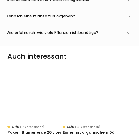
Kann ich eine Pflanze zurückgeben?
Wie erfahre ich, wie viele Pflanzen ich benötige?
Auch interessant
4.7
/5
(
17 Rezensionen
)
4.4
/5
(
90 Rezensionen
)
Rated
17
Rated
90
Pokon-Blumenerde 20 Liter
Eimer mit organischem Dünger
4.68
4.42
von
von
5
5