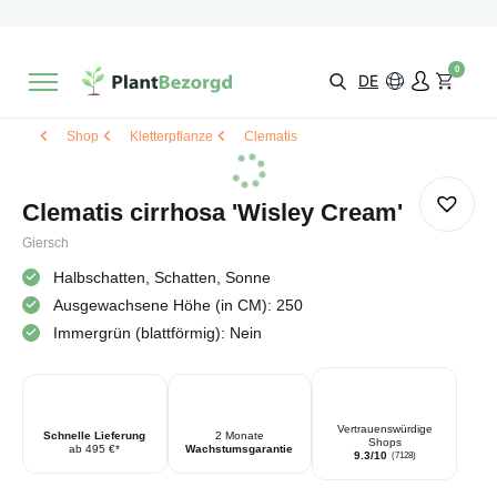
2 Monate
Wachstumsgarantie
Mit einer Bewertung versehen
9,3/10
Schnelle Lieferung
!
0
Wähle selbst
Qualität
DE
Shop
Kletterpflanze
Clematis
Clematis cirrhosa 'Wisley Cream'
Giersch
Halbschatten, Schatten, Sonne
Ausgewachsene Höhe (in CM): 250
Immergrün (blattförmig): Nein
Vertrauenswürdige
Schnelle Lieferung
2 Monate
Shops
ab 495 €*
Wachstumsgarantie
9.3/10
(7128)