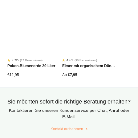
4.7
/5
(
17 Rezensionen
)
4.4
/5
(
90 Rezensionen
)
Rated
17
Rated
90
Pokon-Blumenerde 20 Liter
Eimer mit organischem Dünger
4.68
4.42
von
von
5
5
von
von
€
11,95
Ab
€
7,95
Kundenstimmen
Kundenstimmen
aus
aus
Sie möchten sofort die richtige Beratung erhalten?
Kontaktieren Sie unseren Kundenservice per Chat, Anruf oder
E-Mail.
Kontakt aufnehmen