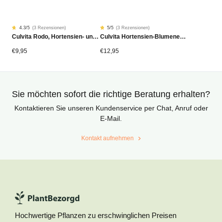
4.3
/5
(
3 Rezensionen
)
5
/5
(
3 Rezensionen
)
Rated
3
Rated
3
Culvita Rodo, Hortensien- und Azaleen-Dünger 1,5 kg
Culvita Hortensien-Blumenerde 20L Bio
4.33
5
von
von
5
5
von
von
€
9,95
€
12,95
Kundenstimmen
Kundenstimmen
aus
aus
Sie möchten sofort die richtige Beratung erhalten?
Kontaktieren Sie unseren Kundenservice per Chat, Anruf oder
E-Mail.
Kontakt aufnehmen
Hochwertige Pflanzen zu erschwinglichen Preisen