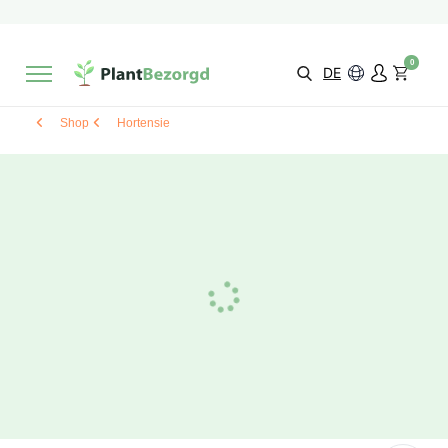
2 Monate
Wachstumsgarantie
Mit einer Bewertung versehen
9,3/10
Schnelle Lieferung
!
0
Wähle selbst
Qualität
DE
Shop
Hortensie