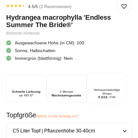
4.5
/5
2
Rezensionen
Rated
2
4.5
von
Hydrangea macrophylla 'Endless
5 von
Kundenstimmen
Summer The Bride®'
aus
Blühende Hortensie
Ausgewachsene Höhe (in CM): 100
Sonne, Halbschatten
Immergrün (blattförmig): Nein
Vertrauenswürdige
Schnelle Lieferung
2 Monate
Shops
ab 495 €*
Wachstumsgarantie
9.3/10
(7128)
Topfgröße
Welche Größe benötige ich?