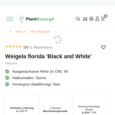
2 Monate
Wachstumsgarantie
Mit einer Bewertung versehen
9,3/10
Schnelle Lieferung
!
0
Wähle selbst
Qualität
DE
Shop
Alle Sträucher
5
/5
1
Rezension
Bewertet
1
von
5.00
Weigela florida 'Black and White'
von 5
basierend
auf
Weigelie
Kundenbewertung
Ausgewachsene Höhe (in CM): 40
Halbschatten, Sonne
Immergrün (blattförmig): Nein
Vertrauenswürdige
Schnelle Lieferung
2 Monate
Shops
ab 495 €*
Wachstumsgarantie
9.3/10
(7128)