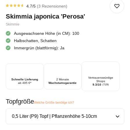
4.7
/5
3
Rezensionen
Rated
3
4.67
Skimmia japonica 'Perosa'
von 5
von
Kundenstimmen
Skimmie
aus
Ausgewachsene Höhe (in CM): 100
Halbschatten, Schatten
Immergrün (blattförmig): Ja
Vertrauenswürdige
Schnelle Lieferung
2 Monate
Shops
ab 495 €*
Wachstumsgarantie
9.3/10
(7129)
Topfgröße
Welche Größe benötige ich?