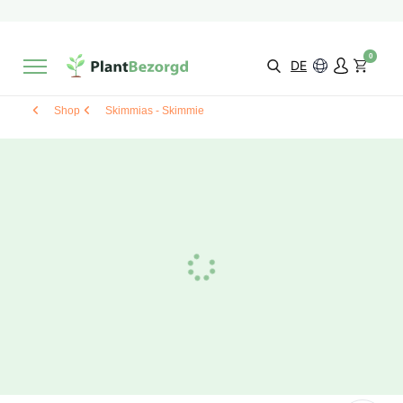
2 Monate
Wachstumsgarantie
Mit einer Bewertung versehen
9,3/10
Schnelle Lieferung
!
0
Wähle selbst
Qualität
DE
Shop
Skimmias - Skimmie