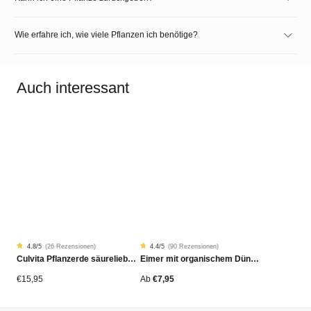
Wie erfahre ich, wie viele Pflanzen ich benötige?
Auch interessant
4.8
/5
(
26 Rezensionen
)
4.4
/5
(
90 Rezensionen
)
Rated
26
Rated
90
Culvita Pflanzerde säureliebende Pflanzen Bio 40 Liter
Eimer mit organischem Dünger
4.81
4.42
von
von
5
5
von
von
€
15,95
Ab
€
7,95
Kundenstimmen
Kundenstimmen
aus
aus