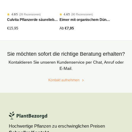
4.8
/5
(
26 Rezensionen
)
4.4
/5
(
90 Rezensionen
)
Rated
26
Rated
90
Culvita Pflanzerde säureliebende Pflanzen Bio 40 Liter
Eimer mit organischem Dünger
4.81
4.42
von
von
5
5
von
von
€
15,95
Ab
€
7,95
Kundenstimmen
Kundenstimmen
aus
aus
Sie möchten sofort die richtige Beratung erhalten?
Kontaktieren Sie unseren Kundenservice per Chat, Anruf oder
E-Mail.
Kontakt aufnehmen
Hochwertige Pflanzen zu erschwinglichen Preisen