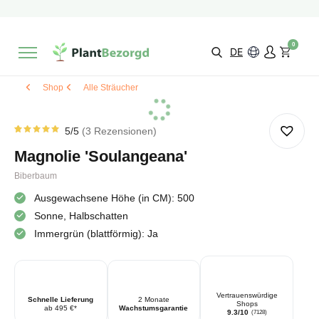
2 Monate
Wachstumsgarantie
Mit einer Bewertung versehen
9,3/10
Schnelle Lieferung
!
0
Wähle selbst
Qualität
DE
Shop
Alle Sträucher
5
/5
3
Rezensionen
Rated
3
5.00
von
Magnolie 'Soulangeana'
5 von
Kundenstimmen
aus
Biberbaum
Ausgewachsene Höhe (in CM): 500
Sonne, Halbschatten
Immergrün (blattförmig): Ja
Vertrauenswürdige
Schnelle Lieferung
2 Monate
Shops
ab 495 €*
Wachstumsgarantie
9.3/10
(7128)