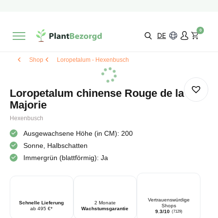
2 Monate
Wachstumsgarantie
Mit einer Bewertung versehen
9,3/10
Schnelle Lieferung
!
0
Wähle selbst
Qualität
DE
Shop
Loropetalum - Hexenbusch
Loropetalum chinense Rouge de la
Majorie
Hexenbusch
Ausgewachsene Höhe (in CM): 200
Sonne, Halbschatten
Immergrün (blattförmig): Ja
Vertrauenswürdige
Schnelle Lieferung
2 Monate
Shops
ab 495 €*
Wachstumsgarantie
9.3/10
(7129)