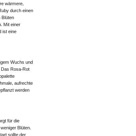
hre wärmere,
e Ruby durch einen
n Blüten
 Mit einer
 ist eine
rmigem Wuchs und
e: Das Rosa-Rot
bpalette
hmale, aufrechte
epflanzt werden
gt für die
u weniger Blüten.
art sollte der