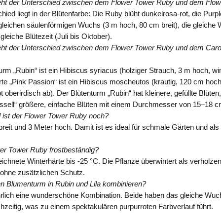
eht der Unterschied zwischen dem Flower Tower Ruby und dem Flow
hied liegt in der Blütenfarbe: Die Ruby blüht dunkelrosa-rot, die Purpl
leichen säulenförmigen Wuchs (3 m hoch, 80 cm breit), die gleiche W
gleiche Blütezeit (Juli bis Oktober).
eht der Unterschied zwischen dem Flower Tower Ruby und dem Caro
urm „Rubin“ ist ein Hibiscus syriacus (holziger Strauch, 3 m hoch, win
rte „Pink Passion“ ist ein Hibiscus moscheutos (krautig, 120 cm hoch,
bt oberirdisch ab). Der Blütenturm „Rubin“ hat kleinere, gefüllte Blüte
ssell“ größere, einfache Blüten mit einem Durchmesser von 15–18 cm
 ist der Flower Tower Ruby noch?
reit und 3 Meter hoch. Damit ist es ideal für schmale Gärten und als
wer Tower Ruby frostbeständig?
ichnete Winterhärte bis -25 °C. Die Pflanze überwintert als verholze
 ohne zusätzlichen Schutz.
n Blumenturm in Rubin und Lila kombinieren?
hrlich eine wunderschöne Kombination. Beide haben das gleiche Wuc
chzeitig, was zu einem spektakulären purpurroten Farbverlauf führt.