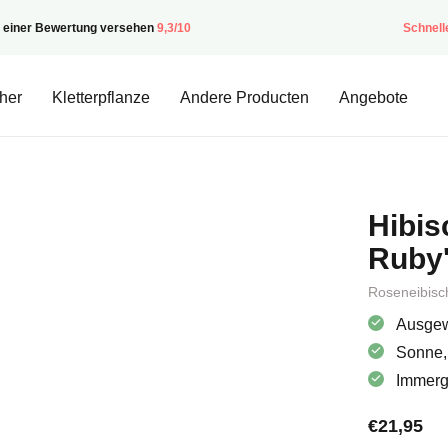
t einer Bewertung versehen
9,3/10
Schnell
her
Kletterpflanze
Andere Producten
Angebote
Hibis
Ruby
Roseneibisc
Ausgew
Sonne,
Immergr
€
21,95