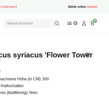
e Lieferung
!
Wähle selbst
Qualität
0
DE
cus syriacus 'Flower Tower
'
h
achsene Höhe (in CM): 300
 Halbschatten
ün (blattförmig): Nein