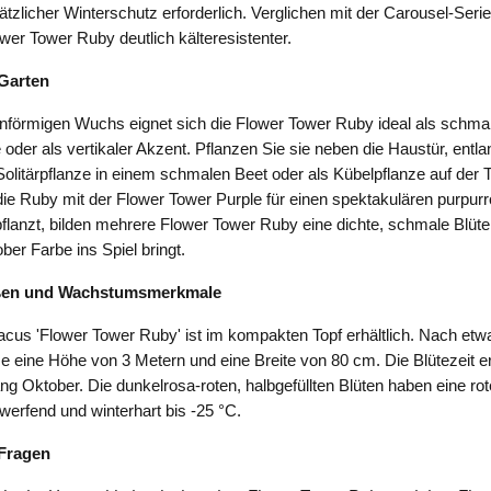
ätzlicher Winterschutz erforderlich. Verglichen mit der Carousel-Serie
ower Tower Ruby deutlich kälteresistenter.
Garten
enförmigen Wuchs eignet sich die Flower Tower Ruby ideal als schma
oder als vertikaler Akzent. Pflanzen Sie sie neben die Haustür, entla
olitärpflanze in einem schmalen Beet oder als Kübelpflanze auf der 
ie Ruby mit der Flower Tower Purple für einen spektakulären purpurr
pflanzt, bilden mehrere Flower Tower Ruby eine dichte, schmale Blüt
ber Farbe ins Spiel bringt.
ßen und Wachstumsmerkmale
acus 'Flower Tower Ruby' ist im kompakten Topf erhältlich. Nach et
nze eine Höhe von 3 Metern und eine Breite von 80 cm. Die Blütezeit e
ng Oktober. Die dunkelrosa-roten, halbgefüllten Blüten haben eine rot
bwerfend und winterhart bis -25 °C.
 Fragen