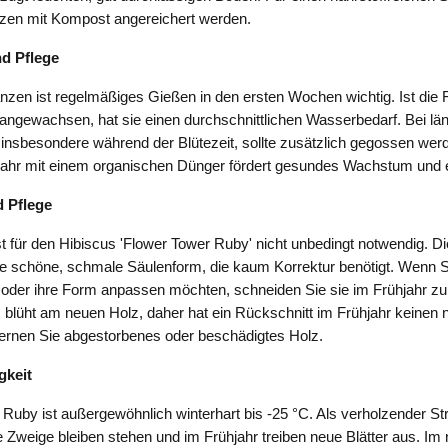
zen mit Kompost angereichert werden.
d Pflege
zen ist regelmäßiges Gießen in den ersten Wochen wichtig. Ist die 
angewachsen, hat sie einen durchschnittlichen Wasserbedarf. Bei lä
insbesondere während der Blütezeit, sollte zusätzlich gegossen werd
ahr mit einem organischen Dünger fördert gesundes Wachstum und e
 Pflege
st für den Hibiscus 'Flower Tower Ruby' nicht unbedingt notwendig. Die
e schöne, schmale Säulenform, die kaum Korrektur benötigt. Wenn S
 oder ihre Form anpassen möchten, schneiden Sie sie im Frühjahr zu
 blüht am neuen Holz, daher hat ein Rückschnitt im Frühjahr keinen 
tfernen Sie abgestorbenes oder beschädigtes Holz.
gkeit
Ruby ist außergewöhnlich winterhart bis -25 °C. Als verholzender St
ie Zweige bleiben stehen und im Frühjahr treiben neue Blätter aus. Im