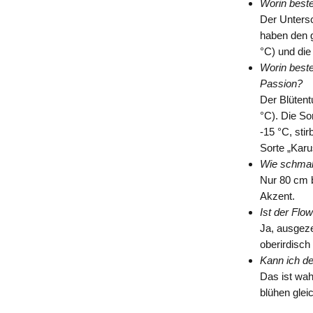
Worin best
Der Untersc
haben den g
°C) und die 
Worin best
Passion?
Der Blütent
°C). Die So
-15 °C, stir
Sorte „Karu
Wie schmal
Nur 80 cm b
Akzent.
Ist der Flo
Ja, ausgeze
oberirdisch
Kann ich de
Das ist wa
blühen glei