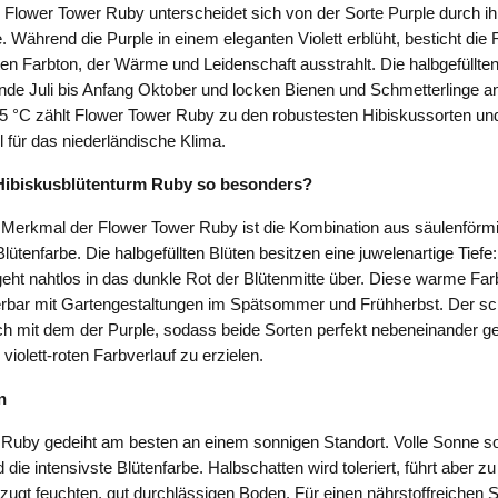
 Flower Tower Ruby unterscheidet sich von der Sorte Purple durch i
e. Während die Purple in einem eleganten Violett erblüht, besticht di
ten Farbton, der Wärme und Leidenschaft ausstrahlt. Die halbgefüllte
de Juli bis Anfang Oktober und locken Bienen und Schmetterlinge an.
25 °C zählt Flower Tower Ruby zu den robustesten Hibiskussorten und
 für das niederländische Klima.
Hibiskusblütenturm Ruby so besonders?
Merkmal der Flower Tower Ruby ist die Kombination aus säulenfö
Blütenfarbe. Die halbgefüllten Blüten besitzen eine juwelenartige Tief
 geht nahtlos in das dunkle Rot der Blütenmitte über. Diese warme Far
rbar mit Gartengestaltungen im Spätsommer und Frühherbst. Der sc
ch mit dem der Purple, sodass beide Sorten perfekt nebeneinander g
iolett-roten Farbverlauf zu erzielen.
n
Ruby gedeiht am besten an einem sonnigen Standort. Volle Sonne sor
 die intensivste Blütenfarbe. Halbschatten wird toleriert, führt aber z
zugt feuchten, gut durchlässigen Boden. Für einen nährstoffreichen St