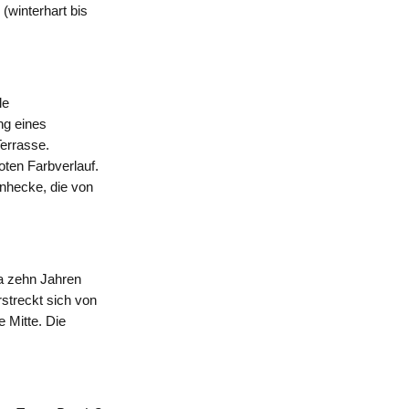
 (winterhart bis
le
ng eines
Terrasse.
oten Farbverlauf.
enhecke, die von
wa zehn Jahren
rstreckt sich von
e Mitte. Die