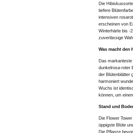
Die Hibiskussorte
tiefere Blütenfarb
intensiven rosaro
erscheinen von En
Winterhärte bis -
zuverlässige Wahl
Was macht den 
Das markanteste 
dunkelrosa-roter 
der Blütenblätter
harmoniert wunde
Wuchs ist identis
können, um einen v
Stand und Bode
Die Flower Tower 
üppigste Blüte und
Die Pflanze bevor