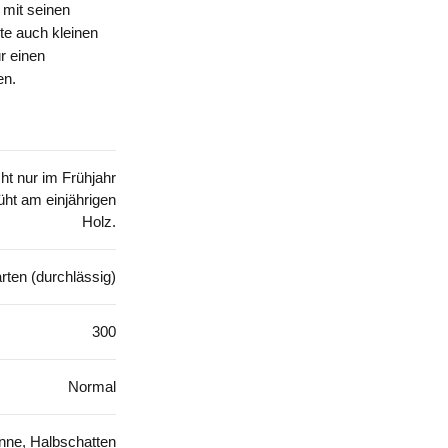
 mit seinen
te auch kleinen
r einen
en.
ht nur im Frühjahr
üht am einjährigen
Holz.
rten (durchlässig)
300
Normal
nne, Halbschatten