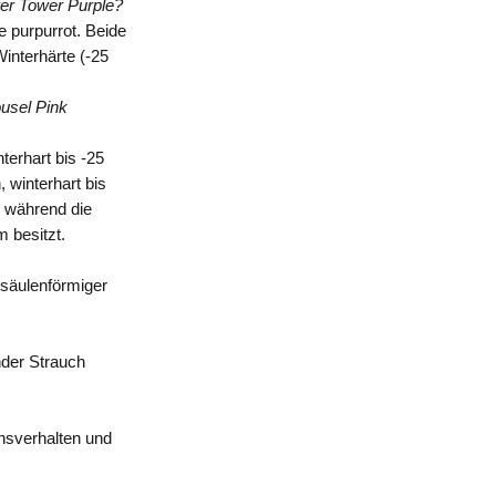
er Tower Purple?
e purpurrot. Beide
interhärte (-25
usel Pink
terhart bis -25
 winterhart bis
n, während die
 besitzt.
 säulenförmiger
nder Strauch
hsverhalten und