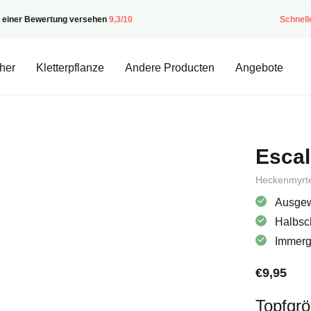
t einer Bewertung versehen
9,3/10
Schnell
her
Kletterpflanze
Andere Producten
Angebote
Escal
Heckenmyrt
Ausgew
Halbsc
Immergr
€
9,95
Topfgr