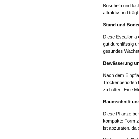
Büscheln und lock
attraktiv und träg
Stand und Bode
Diese Escallonia
gut durchlässig u
gesundes Wachst
Bewässerung un
Nach dem Einpfla
Trockenperioden b
zu halten. Eine M
Baumschnitt und
Diese Pflanze ben
kompakte Form zu
ist abzuraten, da