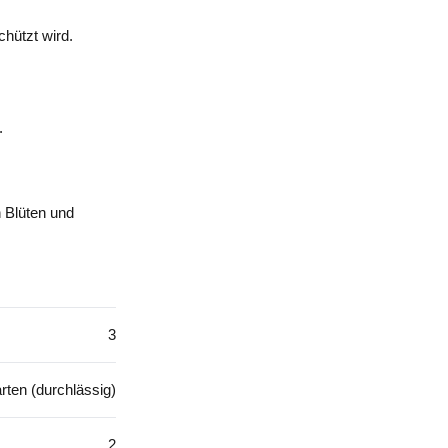
chützt wird.
.
n Blüten und
3
rten (durchlässig)
2