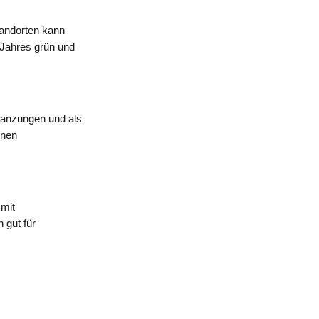
tandorten kann
 Jahres grün und
flanzungen und als
inen
 mit
 gut für