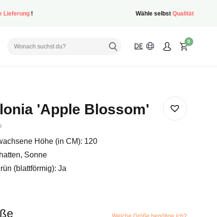
e Lieferung
!
Wähle selbst
Qualität
0
DE
lonia 'Apple Blossom'
e
achsene Höhe (in CM): 120
hatten, Sonne
ün (blattförmig): Ja
öße
Welche Größe benötige ich?