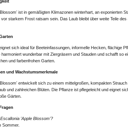
gkeit
 Blossom' ist in gemäßigten Klimazonen winterhart, an exponierten S
 vor starkem Frost ratsam sein. Das Laub bleibt über weite Teile des
Garten
eignet sich ideal für Beeteinfassungen, informelle Hecken, flächige P
ie harmoniert wunderbar mit Ziergräsern und Stauden und schafft so e
hen und farbenfrohen Garten.
ßen und Wachstumsmerkmale
 Blossom' entwickelt sich zu einem mittelgroßen, kompakten Strauch
b und zahlreichen Blüten. Die Pflanze ist pflegeleicht und eignet sich
roße Gärten.
 Fragen
Escallonia 'Apple Blossom'?
m Sommer.