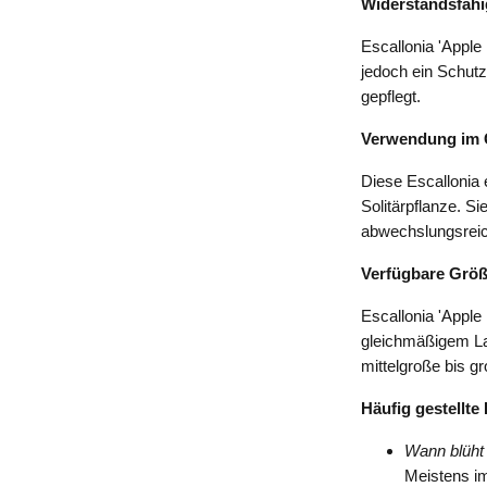
Widerstandsfähi
Escallonia 'Apple
jedoch ein Schutz
gepflegt.
Verwendung im 
Diese Escallonia 
Solitärpflanze. S
abwechslungsreic
Verfügbare Grö
Escallonia 'Apple
gleichmäßigem Lau
mittelgroße bis g
Häufig gestellte
Wann blüht 
Meistens i