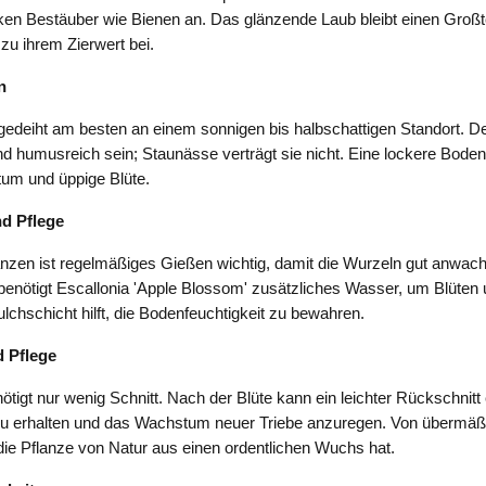
en Bestäuber wie Bienen an. Das glänzende Laub bleibt einen Großt
t zu ihrem Zierwert bei.
n
 gedeiht am besten an einem sonnigen bis halbschattigen Standort. 
nd humusreich sein; Staunässe verträgt sie nicht. Eine lockere Bodens
um und üppige Blüte.
d Pflege
nzen ist regelmäßiges Gießen wichtig, damit die Wurzeln gut anwac
enötigt Escallonia 'Apple Blossom' zusätzliches Wasser, um Blüten 
ulchschicht hilft, die Bodenfeuchtigkeit zu bewahren.
 Pflege
ötigt nur wenig Schnitt. Nach der Blüte kann ein leichter Rückschnitt
 erhalten und das Wachstum neuer Triebe anzuregen. Von übermäß
 die Pflanze von Natur aus einen ordentlichen Wuchs hat.