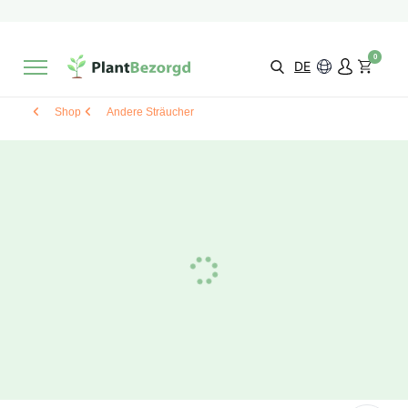
2 Monate
Wachstumsgarantie
Mit einer Bewertung versehen
9,3/10
Schnelle Lieferung
!
0
Wähle selbst
Qualität
DE
Shop
Andere Sträucher