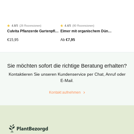
4.8
/5
(
26 Rezensionen
)
4.4
/5
(
90 Rezensionen
)
Rated
26
Rated
90
Culvita Pflanzerde Gartenpflanzen, Bäume & Hecken BIO 40L
Eimer mit organischem Dünger
4.77
4.42
von
von
5
5
von
von
€
15,95
Ab
€
7,95
Kundenstimmen
Kundenstimmen
aus
aus
Sie möchten sofort die richtige Beratung erhalten?
Kontaktieren Sie unseren Kundenservice per Chat, Anruf oder
E-Mail.
Kontakt aufnehmen