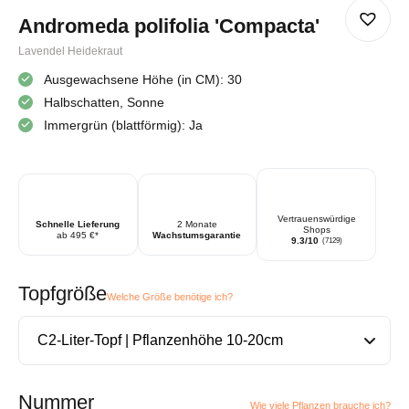
Andromeda polifolia 'Compacta'
Lavendel Heidekraut
Ausgewachsene Höhe (in CM): 30
Halbschatten, Sonne
Immergrün (blattförmig): Ja
Vertrauenswürdige
Schnelle Lieferung
2 Monate
Shops
ab 495 €*
Wachstumsgarantie
9.3/10
(7129)
Topfgröße
Welche Größe benötige ich?
Nummer
Wie viele Pflanzen brauche ich?