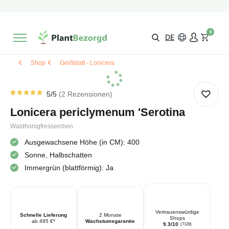
2 Monate
Wachstumsgarantie
Mit einer Bewertung versehen
9,3/10
Schnelle Lieferung
!
0
Wähle selbst
Qualität
DE
Shop
Geißblatt - Lonicera
5
/5
2
Rezensionen
Rated
2
5.00
von
Lonicera periclymenum 'Serotina
5 von
Kundenstimmen
aus
Waldhonigfresserchen
Ausgewachsene Höhe (in CM): 400
Sonne, Halbschatten
Immergrün (blattförmig): Ja
Vertrauenswürdige
Schnelle Lieferung
2 Monate
Shops
ab 495 €*
Wachstumsgarantie
9.3/10
(7128)