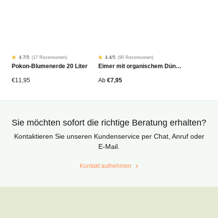
4.7
/5
(
17 Rezensionen
)
4.4
/5
(
90 Rezensionen
)
Rated
17
Rated
90
Pokon-Blumenerde 20 Liter
Eimer mit organischem Dünger
4.68
4.42
von
von
5
5
von
von
€
11,95
Ab
€
7,95
Kundenstimmen
Kundenstimmen
aus
aus
Sie möchten sofort die richtige Beratung erhalten?
Kontaktieren Sie unseren Kundenservice per Chat, Anruf oder
E-Mail.
Kontakt aufnehmen