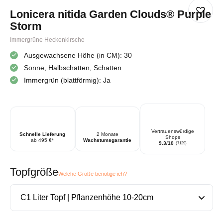
Lonicera nitida Garden Clouds® Purple
Storm
Immergrüne Heckenkirsche
Ausgewachsene Höhe (in CM): 30
Sonne, Halbschatten, Schatten
Immergrün (blattförmig): Ja
Vertrauenswürdige
Schnelle Lieferung
2 Monate
Shops
ab 495 €*
Wachstumsgarantie
9.3/10
(7129)
Topfgröße
Welche Größe benötige ich?