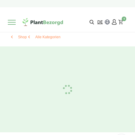
2 Monate
Wachstumsgarantie
Mit einer Bewertung versehen
9,3/10
Schnelle Lieferung
!
0
Wähle selbst
Qualität
DE
Shop
Alle Kategorien