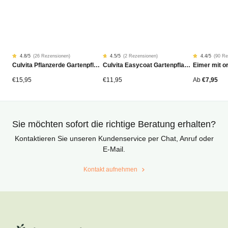
4.8
/5
(
26 Rezensionen
)
4.5
/5
(
2 Rezensionen
)
4.4
/5
(
90 Re
Rated
26
Rated
2
Rated
90
Culvita Pflanzerde Gartenpflanzen, Bäume & Hecken BIO 40L
Culvita Easycoat Gartenpflanzendünger (Langzeitwirkung)
4.77
4.50
4.42
von
von
von
5
5
5
von
von
von
€
15,95
€
11,95
Ab
€
7,95
Kundenstimmen
Kundenstimmen
Kundensti
aus
aus
aus
Sie möchten sofort die richtige Beratung erhalten?
Kontaktieren Sie unseren Kundenservice per Chat, Anruf oder
E-Mail.
Kontakt aufnehmen