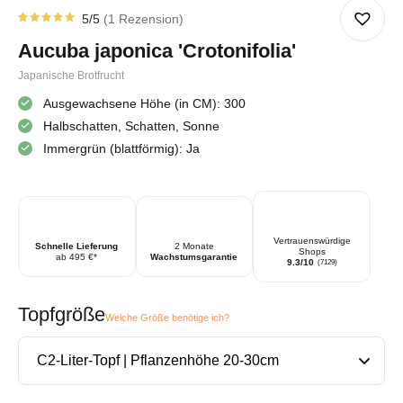
5
/5
1
Rezension
Bewertet
1
von
5
Aucuba japonica 'Crotonifolia'
von 5
basierend
auf
Japanische Brotfrucht
Kundenbewertung
Ausgewachsene Höhe (in CM): 300
Halbschatten, Schatten, Sonne
Immergrün (blattförmig): Ja
Vertrauenswürdige
Schnelle Lieferung
2 Monate
Shops
ab 495 €*
Wachstumsgarantie
9.3/10
(7129)
Topfgröße
Welche Größe benötige ich?