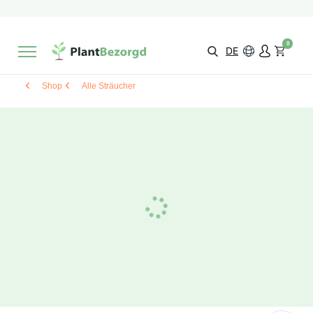
2 Monate
Wachstumsgarantie
Mit einer Bewertung versehen
9,3/10
Schnelle Lieferung
!
0
Wähle selbst
Qualität
DE
Shop
Alle Sträucher