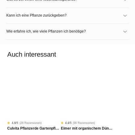
Kann ich eine Pflanze zurückgeben?
Wie erfahre ich, wie viele Pflanzen ich benötige?
Auch interessant
4.8
/5
(
26 Rezensionen
)
4.4
/5
(
90 Rezensionen
)
Rated
26
Rated
90
Culvita Pflanzerde Gartenpflanzen, Bäume & Hecken BIO 40L
Eimer mit organischem Dünger
4.77
4.42
von
von
5
5