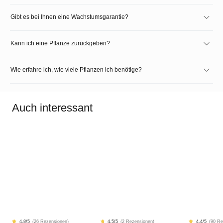
Gibt es bei Ihnen eine Wachstumsgarantie?
Kann ich eine Pflanze zurückgeben?
Wie erfahre ich, wie viele Pflanzen ich benötige?
Auch interessant
4.8
/5
(
26 Rezensionen
)
4.5
/5
(
2 Rezensionen
)
4.4
/5
(
90 Re