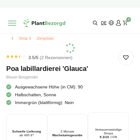
2 Monate
Wachstumsgarantie
Mit einer Bewertung versehen
9,3/10
Schnelle Lieferung
!
0
Wähle selbst
Qualität
DE
Shop
Ziergräser
3.5
/5
2
Rezensionen
Rated
2
3.50
Poa labillardierei 'Glauca'
von 5
von
Kundenstimmen
Blauer Bergginster
aus
Ausgewachsene Höhe (in CM): 90
Halbschatten, Sonne
Immergrün (blattförmig): Nein
Vertrauenswürdige
Schnelle Lieferung
2 Monate
Shops
ab 495 €*
Wachstumsgarantie
9.3/10
(7128)