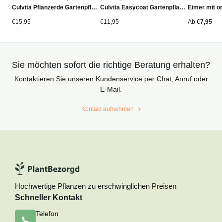
Rated
26
Rated
2
Rated
90
Culvita Pflanzerde Gartenpflanzen, Bäume & Hecken BIO 40L
Culvita Easycoat Gartenpflanzendünger (Langzeitwirkung)
4.77
4.50
4.42
von
von
von
5
5
5
von
von
von
€
15,95
€
11,95
Ab
€
7,95
Kundenstimmen
Kundenstimmen
Kundensti
aus
aus
aus
Sie möchten sofort die richtige Beratung erhalten?
Kontaktieren Sie unseren Kundenservice per Chat, Anruf oder
E-Mail.
Kontakt aufnehmen
Hochwertige Pflanzen zu erschwinglichen Preisen
Schneller Kontakt
Telefon